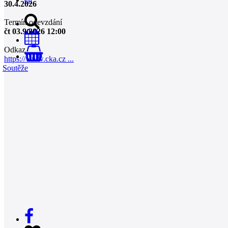
30.4.2026
Termín odevzdání
čt 03.9.2026 12:00
Odkaz
0
https://www.cka.cz ...
Soutěže