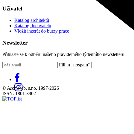
Uživatel
Katalog architektů
Katalog dodavatelů
Vložit inzerát do burzy práce
Newsletter
Přihlaste se k odběru našeho pravidelného týdenního newsletteru:
Fill in „nospam“
© Archiweb, s.r.o. 1997-2026
ISSN: 1801-3902