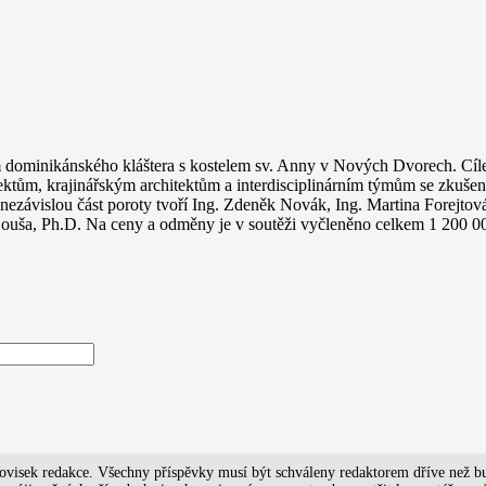
dominikánského kláštera s kostelem sv. Anny v Nových Dvorech. Cílem 
ktům, krajinářským architektům a interdisciplinárním týmům se zkušenos
ezávislou část poroty tvoří Ing. Zdeněk Novák, Ing. Martina Forejtová,
 Douša, Ph.D. Na ceny a odměny je v soutěži vyčleněno celkem 1 200 0
tanovisek redakce. Všechny příspěvky musí být schváleny redaktorem dříve než b