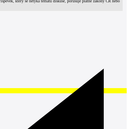
spěvek, který se netýká tématu diskuse, porušuje platné zákony ČR nebo