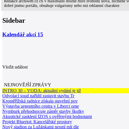
Redakce archiweb.cz ctí v maximální možné míře svobodu slova, nicméně ve
dobré jméno portálu, obsahuje vulgarismy nebo má reklamní charakter.
Sidebar
Kalendář akcí
15
Vložit událost
NEJNOVĚJŠÍ ZPRÁVY
INTRO 30 – VODA: aktuální vydání je již
Odvolací soud nařídil zastavit stavbu Tr
Kroměřížská radnice získala stavební pov
Výstavba urgentního centra v Liberci ome
Nymburk přehodnocuje záměr stavby školky
Akustické zasklení IZOS s ověřenými hodnotami
Projekt Blueriot: Kancelářské prostory
Nový stadion za Lužánkami nesmí mít dle