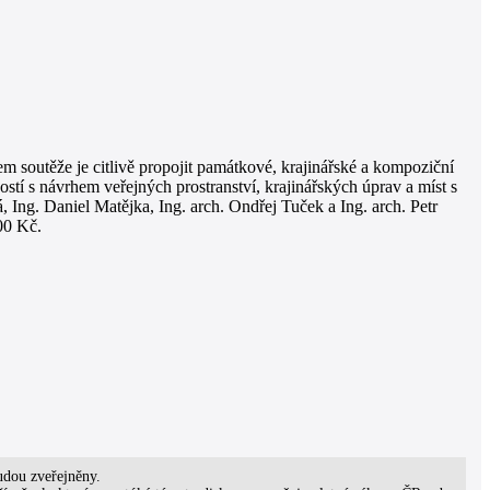
soutěže je citlivě propojit památkové, krajinářské a kompoziční
tí s návrhem veřejných prostranství, krajinářských úprav a míst s
 Ing. Daniel Matějka, Ing. arch. Ondřej Tuček a Ing. arch. Petr
00 Kč.
udou zveřejněny.