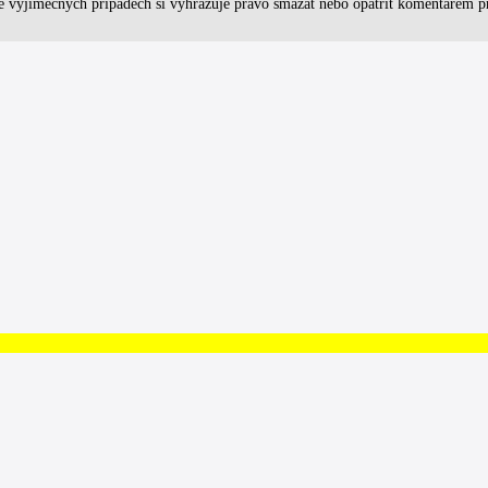
 výjimečných případech si vyhrazuje právo smazat nebo opatřit komentářem pří