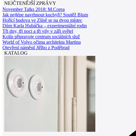
NEJČTENĚJŠÍ ZPRÁVY
November Talks 2018: M.Corea
Jak nejlépe navrhnout kuchyň? Soutěž Blum
Hořící budova ve Zlíně se na dvou místec
Dům Karla Hubáčka – experimentální rodin
Tři dny, tři noci a tři vily v záři světel
Kolín připravuje centrum sociálních služ
World of Volvo očima architekta Martina
Otevření náměstí Jiřího z Poděbrad
KATALOG