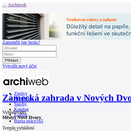
Archiweb
Zapoměli jste heslo?
Vytvořit nový účet
Zprávy
Zámecká zahrada v Nových Dv
Architekti
Stavby
Katalog
Vyhlašovatel
E-shop
Městys Nové Dvory
Burza práce
165
Termín vyhlášení
en