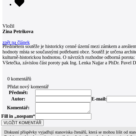
Vložil
Zina Petrikova
zpět na článek
Předmětem soutěže je historicky cenné území mezi zámkem a areálem 
hodnoty místa se současnými potřebami obce. Soutěž je určena archite
kulturně-historickou hodnotou. O návrzích rozhodne odborná porota: n
Všetečka, závislou část poroty pak Ing. Lenka Najjar a PhDr. Pavel
0
komentářů
Přidat nový komentář
Předmět:
Autor:
E-mail:
Komentář:
Fill in „nospam“
Diskusní příspěvky vyjadřují stanoviska čtenářů, která se mohou lišit od s