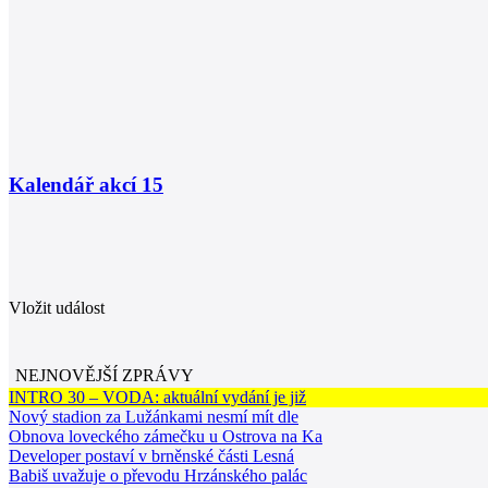
Kalendář akcí
15
Vložit událost
NEJNOVĚJŠÍ ZPRÁVY
INTRO 30 – VODA: aktuální vydání je již
Nový stadion za Lužánkami nesmí mít dle
Obnova loveckého zámečku u Ostrova na Ka
Developer postaví v brněnské části Lesná
Babiš uvažuje o převodu Hrzánského palác