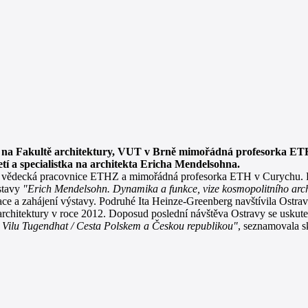
18 na Fakultě architektury, VUT v Brně mimořádná profesorka ETH
tí a specialistka na architekta Ericha Mendelsohna.
a, vědecká pracovnice ETHZ a mimořádná profesorka ETH v Curychu. P
stavy
"Erich Mendelsohn. Dynamika a funkce, vize kosmopolitního arch
ce a zahájení výstavy. Podruhé Ita Heinze-Greenberg navštívila Ostravu 
architektury v roce 2012. Doposud poslední návštěva Ostravy se uskute
 Vilu Tugendhat / Cesta Polskem a Českou republikou"
, seznamovala s