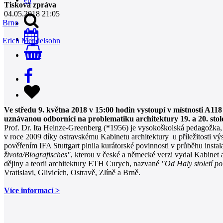
Tisková zpráva
04.05.2018 21:05
Brno
Erich Mendelsohn
0
Ve středu 9. května 2018 v 15:00 hodin vystoupí v místnosti A1
uznávanou odbornicí na problematiku architektury 19. a 20. stole
Prof. Dr. Ita Heinze-Greenberg (*1956) je vysokoškolská pedagožk
v roce 2009 díky ostravskému Kabinetu architektury u příležitosti vý
pověřením IFA Stuttgart plnila kurátorské povinnosti v průběhu instala
života/Biografisches"
, kterou v české a německé verzi vydal Kabinet 
dějiny a teorii architektury ETH Curych, nazvané
"Od Haly století po
Vratislavi, Glivicích, Ostravě, Zlíně a Brně.
Více informací >