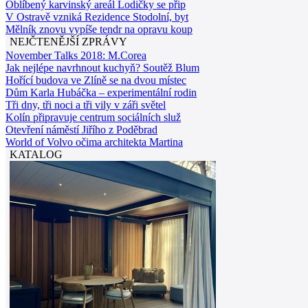
Oblíbený karvinský areál Lodičky se přip
V Ostravě vzniká Rezidence Stodolní, byt
Mělník znovu vypíše tendr na opravu koup
NEJČTENĚJŠÍ ZPRÁVY
November Talks 2018: M.Corea
Jak nejlépe navrhnout kuchyň? Soutěž Blum
Hořící budova ve Zlíně se na dvou místec
Dům Karla Hubáčka – experimentální rodin
Tři dny, tři noci a tři vily v záři světel
Kolín připravuje centrum sociálních služ
Otevření náměstí Jiřího z Poděbrad
World of Volvo očima architekta Martina
KATALOG