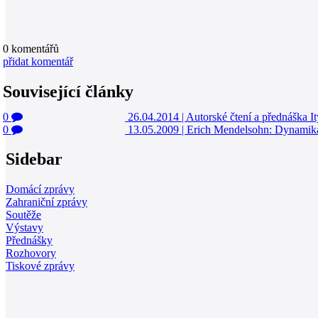
0
komentářů
přidat komentář
Související články
0
26.04.2014
|
Autorské čtení a přednášk
0
13.05.2009
|
Erich Mendelsohn: Dynamika 
Sidebar
Domácí zprávy
Zahraniční zprávy
Soutěže
Výstavy
Přednášky
Rozhovory
Tiskové zprávy