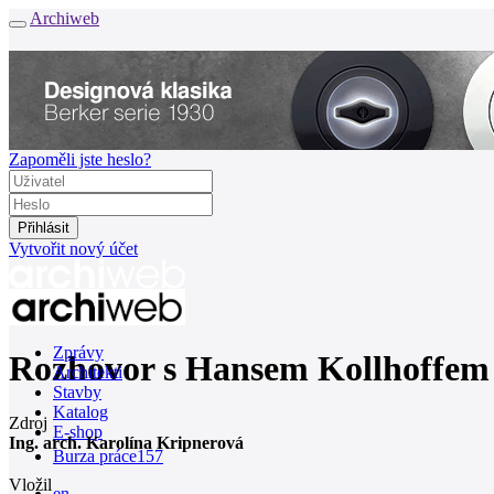
Archiweb
Zapoměli jste heslo?
Vytvořit nový účet
Zprávy
Rozhovor s Hansem Kollhoffem
Architekti
Stavby
Katalog
Zdroj
E-shop
Ing. arch. Karolína Kripnerová
Burza práce
157
Vložil
en