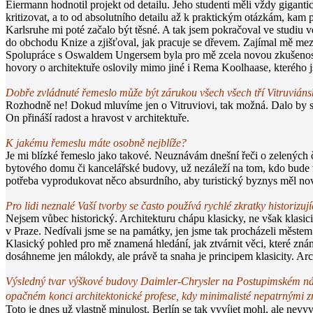
Eiermann hodnotil projekt od detailu. Jeho studenti měli vždy gigan
kritizovat, a to od absolutního detailu až k praktickým otázkám, kam
Karlsruhe mi poté začalo být těsné. A tak jsem pokračoval ve studiu 
do obchodu Knize a zjišťoval, jak pracuje se dřevem. Zajímal mě meziná
Spolupráce s Oswaldem Ungersem byla pro mě zcela novou zkušeností.
hovory o architektuře oslovily mimo jiné i Rema Koolhaase, kterého 
Dobře zvládnuté řemeslo může být zárukou všech všech tří Vitruviánsk
Rozhodně ne! Dokud mluvíme jen o Vitruviovi, tak možná. Dalo by se ř
On přináší radost a hravost v architektuře.
K jakému řemeslu máte osobně nejblíže?
Je mi blízké řemeslo jako takové. Neuznávám dnešní řeči o zelených 
bytového domu či kancelářské budovy, už nezáleží na tom, kdo bude 
potřeba vyprodukovat něco absurdního, aby turistický byznys měl nov
Pro lidi neznalé Vaší tvorby se často používá rychlé zkratky historizuj
Nejsem vůbec historický. Architekturu chápu klasicky, ne však klasicis
v Praze. Nedívali jsme se na památky, jen jsme tak procházeli městem.
Klasický pohled pro mě znamená hledání, jak ztvárnit věci, které znám
dosáhneme jen málokdy, ale právě ta snaha je principem klasicity. Archi
Výsledný tvar výškové budovy Daimler-Chrysler na Postupimském námě
opačném konci architektonické profese, kdy minimalisté nepatrnými z
Toto je dnes už vlastně minulost. Berlín se tak vyvíjet mohl, ale nevyv