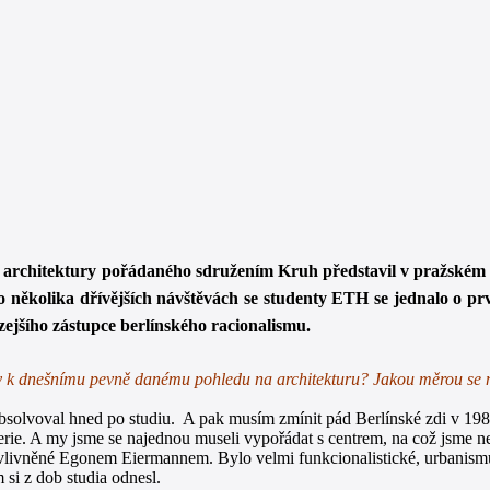
en architektury pořádaného sdružením Kruh představil v pražském 
 několika dřívějších návštěvách se studenty ETH se jednalo o pr
ejšího zástupce berlínského racionalismu.
ly k dnešnímu pevně danému pohledu na architekturu? Jakou měrou se na
bsolvoval hned po studiu. A pak musím zmínit pád Berlínské zdi v 1989, 
iferie. A my jsme se najednou museli vypořádat s centrem, na což jsme ne
 ovlivněné Egonem Eiermannem. Bylo velmi funkcionalistické, urbanismu
 si z dob studia odnesl.