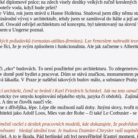
tické diplomové práce; na zdech visely desítky velkých ručně kreslený
 poteče voda, když bude pršet?
ve Vídni, rok jsem strávil u Hanse Holleina. Studoval jsem díky němu 
rodní vývoj v architektuře, tehdy jsem se zamiloval do Itálie a její ar
 Oswald odvíjel architekturu od konceptu, byl talentovaný na slovní 
jsem u Ungerse poznal.
ých požadavků (venustas-utilitas-firmitas). Lze řemeslem nahradit teor
íci, že je svým způsobem i funkcionalista. Ale jak začneme s Albertim,
či „eko“ budovách. To není použitelné pro architekturu. To zdegenero
v domě poté bydlet a pracovat. Dům se stává značkou, monumentem pro
á lákadla. V Praze je naštěstí takových budov málo, a substance Prahy
ící architekt, čemž se bránil i Karl Friedrich Schinkel. Jak na toto ozn
ticky (ve smyslu kopírování nějakého stylu, jazyka či období). Zajímá m
 A tím se člověk naučí vše.
e z dřívějška, lépe. Lépe dle možností naší doby. Jinými slovy, tvořit m
tekti jako Adolf Loos, Mies van der Rohe – či také Le Corbusier - se o n
stí vzešel z desítek pracovních modelů, kde dokazujete, že podvědomě
měnami hledají ideální tvar. Je budova Daimler-Chrysler vaší naplněno
íjel. A to je škoda. Pád berlínské zdi byl neuvěřitelně šťastný moment, 