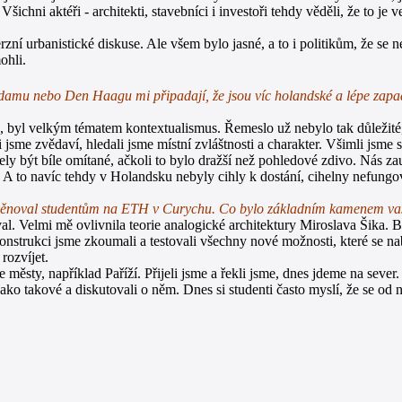
chni aktéři - architekti, stavebníci i investoři tehdy věděli, že to je ve
 urbanistické diskuse. Ale všem bylo jasné, a to i politikům, že se nedá
ohli.
mu nebo Den Haagu mi připadají, že jsou víc holandské a lépe zapadaj
 byl velkým tématem kontextualismus. Řemeslo už nebylo tak důležité, li
e zvědaví, hledali jsme místní zvláštnosti a charakter. Všimli jsme si 
ýt bíle omítané, ačkoli to bylo dražší než pohledové zdivo. Nás zauja
t. A to navíc tehdy v Holandsku nebyly cihly k dostání, cihelny nefung
, jste věnoval studentům na ETH v Curychu. Co bylo základním kamenem 
. Velmi mě ovlivnila teorie analogické architektury Miroslava Šika. Byl 
V konstrukci jsme zkoumali a testovali všechny nové možnosti, které se n
rozvíjet.
městy, například Paříží. Přijeli jsme a řekli jsme, dnes jdeme na sever.
o takové a diskutovali o něm. Dnes si studenti často myslí, že se od n