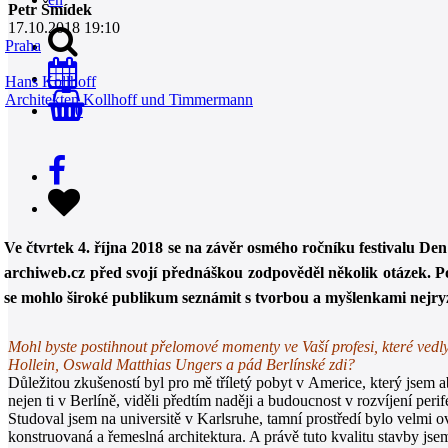
Petr Šmídek
17.10.2018 19:10
Praha
Hans Kollhoff
Architekten Kollhoff und Timmermann
0
Ve čtvrtek 4. října 2018 se na závěr osmého ročníku festivalu D
archiweb.cz před svojí přednáškou zodpověděl několik otázek. Po
se mohlo široké publikum seznámit s tvorbou a myšlenkami nejryz
Mohl byste postihnout přelomové momenty ve Vaší profesi, které ved
Hollein, Oswald Matthias Ungers a pád Berlínské zdi?
Důležitou zkušeností byl pro mě tříletý pobyt v Americe, který jsem a
nejen ti v Berlíně, viděli předtím naději a budoucnost v rozvíjení per
Studoval jsem na universitě v Karlsruhe, tamní prostředí bylo velmi
konstruovaná a řemeslná architektura. A právě tuto kvalitu stavby jsem