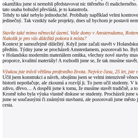
okamžiku jsme si nemohli představovat nic titěrného či malicherného. Vši
tato snaha bohužel převládá, je to katastrofa.
Tehdy to také nebylo jednoduché. Probíhaly například velmi kontroverzní
jedinečný. Tak vznikly naše projekty, dnes už bychom je postavit nem
Stavíte také mimo německé území. Vaše domy v Amsterodamu, Rotterda
Nakolik je pro vás důležitá pokora k místu?
Kontext je samozřejmě důležitý. Když jsme začali stavět v Holandsku,
předtím. Týdny jsme se procházeli Amsterdamem, pozorovali ho. Byli jsm
v Holandsku moderním materiálem omítka, všechny nové stavby musely b
proporce, kvalitní materiály! A rozhodli jsme se, že tak musíme stavě
Výukou jste trávil většinu profesního života. Nejvíce času, 25 let
Učil jsem konstrukci a návrh, obojímu jsem se velmi intenzivně věnoval
historii nepotlačuje, ale zkoumá a rozvíjí ji. To jsem učil studenty. 
zdivo, dřevo… A dospěli jsme k tomu, že musíme stavět tradičně, a to 
Kromě toho byla výuka vlastně diskuse se studenty. Procházeli jsme se 
jsme se současnými či známými stavbami, ale pozorovali jsme město jak
cesta.