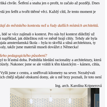
liká chvíle. Šetření a snaha jen o profit, to začalo až později. Dnes
 jen šetřit a tvořit titěrné věci. Každý cítil, že tento moment je
í do městského kontextu než u řady dalších místních architektů.
dé se více zajímali o kontext. Pro nás byl kontext důležitý už
například, jak důležitou roli ve městě hrají cihly. Tehdy ale byla
la amsterdamská škola – byla to skvělá a silná architektura, ty
ovaly, takže jsme materiál museli dovážet z Německa!
vašeho pedagogického působení?
to šťastná doba. Podnítila hledání racionality a architektury, která
abízely. Nakonec jsme se ale vrátili k těm klasickým – kámen, cihla,
 Vyšli jsme z centra, a směřovali kilometry na sever. Nezabývali
ich chtějí nějaké obskurní domy, ale u mě brzy poznali, že toto není
Ing. arch. Karolína Kripnerová