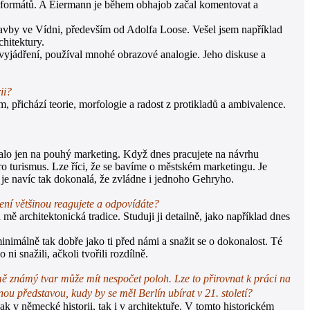
ch formátů. A Eiermann je během obhajob začal komentovat a
stavby ve Vídni, především od Adolfa Loose. Vešel jsem například
chitektury.
vyjádření, používal mnohé obrazové analogie. Jeho diskuse a
ii?
 přichází teorie, morfologie a radost z protikladů a ambivalence.
valo jen na pouhý marketing. Když dnes pracujete na návrhu
 turismus. Lze říci, že se bavíme o městském marketingu. Je
 je navíc tak dokonalá, že zvládne i jednoho Gehryho.
ačení většinou reagujete a odpovídáte?
ě architektonická tradice. Studuji ji detailně, jako například dnes
inimálně tak dobře jako ti před námi a snažit se o dokonalost. Té
i snažili, ačkoli tvořili rozdílně.
 známý tvar může mít nespočet poloh. Lze to přirovnat k práci na
u představou, kudy by se měl Berlín ubírat v 21. století?
jak v německé historii, tak i v architektuře. V tomto historickém