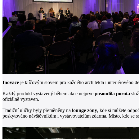
Inovace
je klíčovým slovem pro každého architekta i interiérového
Každý produkt vystavený během akce nejprve
posoudila porota
slož
oficiálně vystaven.
Tradiční uličky byly přeměněny na
lounge zóny
, kde si můžete odpoč
poskytováno návštěvníkům i vystavovatelům zdarma. Místo, kde se set