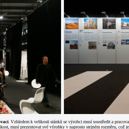
ovací
. Vzhledem k velikosti stánků se výrobci musí soustředit a praco
kost, musí prezentovat své výrobky v naprosto stejném rozměru, což je v