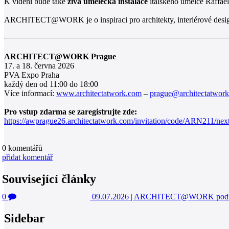
K vidění bude také
živá umělecká instalace
italského umělce Raffael
ARCHITECT@WORK je o inspiraci pro architekty, interiérové designé
ARCHITECT@WORK Prague
17. a 18. června 2026
PVA Expo Praha
každý den od 11:00 do 18:00
Více informací:
www.architectatwork.com
–
prague@architectatwor
Pro vstup zdarma se zaregistrujte zde:
https://awprague26.architectatwork.com/invitation/code/ARN211/nex
0
komentářů
přidat komentář
Související články
0
09.07.2026
|
ARCHITECT@WORK podruhé v
Sidebar