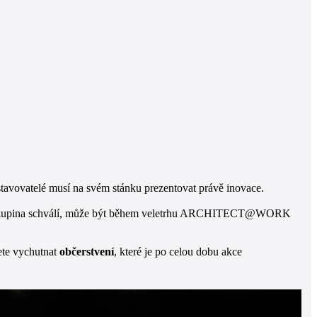
avovatelé musí na svém stánku prezentovat právě inovace.
enční skupina schválí, může být během veletrhu ARCHITECT@WORK
žete vychutnat
občerstvení
, které je po celou dobu akce