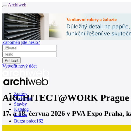
Archiweb
Zapoměli jste heslo?
Vytvořit nový účet
Zprávy
ARCHITECT@WORK Prague se vr
Architekti
Stavby
Katalog
17. a 18. června 2026 v PVA Expo Praha, k
E-shop
Burza práce
162
en