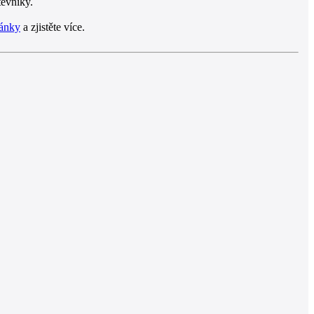
těvníky.
ránky
a zjistěte více.