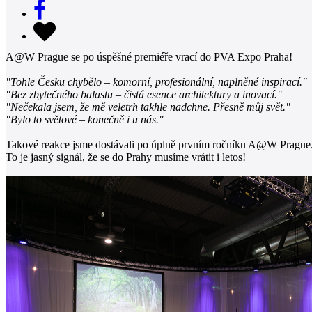
A@W Prague se po úspěšné premiéře vrací do PVA Expo Praha!
"Tohle Česku chybělo – komorní, profesionální, naplněné inspirací."
"Bez zbytečného balastu – čistá esence architektury a inovací."
"Nečekala jsem, že mě veletrh takhle nadchne. Přesně můj svět."
"Bylo to světové – konečně i u nás."
Takové reakce jsme dostávali po úplně prvním ročníku A@W Prague
To je jasný signál, že se do Prahy musíme vrátit i letos!