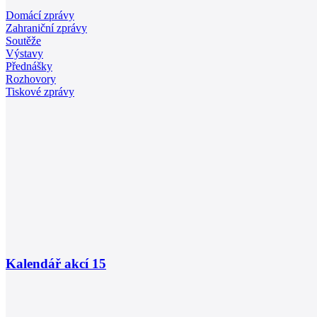
Domácí zprávy
Zahraniční zprávy
Soutěže
Výstavy
Přednášky
Rozhovory
Tiskové zprávy
Kalendář akcí
15