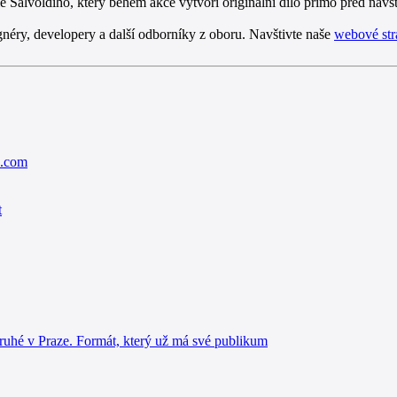
e Salvoldiho, který během akce vytvoří originální dílo přímo před návš
ry, developery a další odborníky z oboru. Navštivte naše
webové st
k.com
t
 Praze. Formát, který už má své publikum