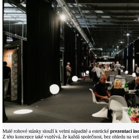
Malé rohové stánky slouží k velmi nápadité a estetické
prezentaci in
Z této koncepce také vyplývá, že každá společnost, bez ohledu na veli