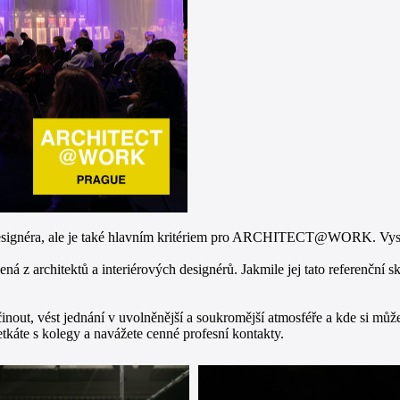
 designéra, ale je také hlavním kritériem pro ARCHITECT@WORK. Vyst
ená z architektů a interiérových designérů. Jakmile jej tato refer
inout, vést jednání v uvolněnější a soukromější atmosféře a kde si mů
káte s kolegy a navážete cenné profesní kontakty.