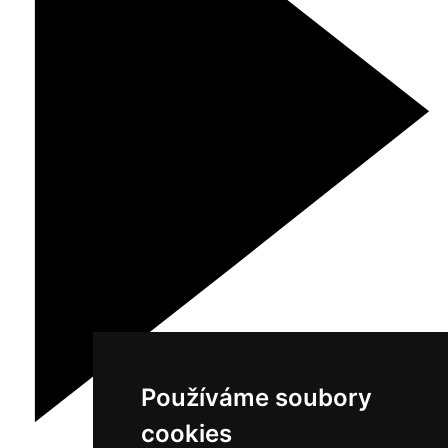
Používáme soubory
cookies