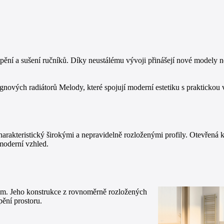
ní a sušení ručníků. Díky neustálému vývoji přinášejí nové modely neje
ových radiátorů Melody, které spojují moderní estetiku s praktickou v
arakteristický širokými a nepravidelně rozloženými profily. Otevřená 
moderní vzhled.
em. Jeho konstrukce z rovnoměrně rozložených
pění prostoru.