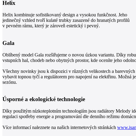
Helix
Helix kombinuje sofistikovaný design a vysokou funkčnost. Jeho
jedinečný vzhled tvoří kulaté trubky zasazené do hranatých profilů
v pevném rámu, který je zároveň estetický i pevný.
Gala
Oblíbený model Gala rozšiřujeme o novou úzkou variantu. Díky robust
vstupních hal, chodeb nebo obytných prostor, kde oceníte jeho odolnos
Všechny novinky jsou k dispozici v různých velikostech a barevných 
vybavit topnou tyčí a regulátorem pro napojení na elektřinu. Možná j
sezónu.
Úsporné a ekologické technologie
Díky použitým nízkoteplotním technologiím jsou radiátory Melody ide
regulaci spotřeby energie a programování dle denního režimu domácnost
Více informací naleznete na našich internetových stránkách
www.isan