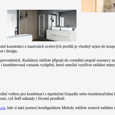
ní konstrukci z masivních ocelových profilů je vhodný nejen do koupe
t i design.
provedeních. Radiátory můžete připojit do centrální otopné soustavy n
e i kombinovaná varianta vytápění, která umožní využívat radiátor mim
ální volbou pro kombinaci s tepelnými čerpadly nebo kondenzačními kot
i, což šetří náklady i životní prostředí.
.cz
, kde si také pomocí konfigurátoru Melody můžete sestavit radiátor 