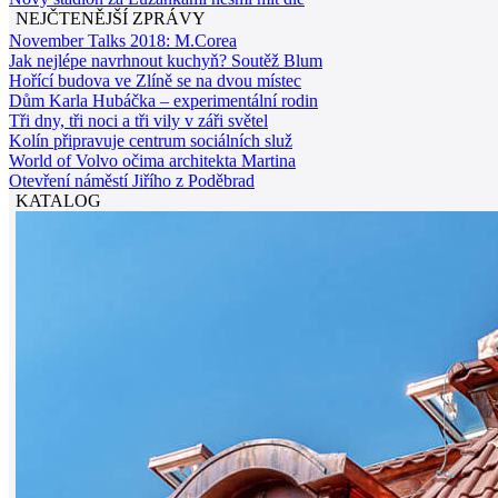
NEJČTENĚJŠÍ ZPRÁVY
November Talks 2018: M.Corea
Jak nejlépe navrhnout kuchyň? Soutěž Blum
Hořící budova ve Zlíně se na dvou místec
Dům Karla Hubáčka – experimentální rodin
Tři dny, tři noci a tři vily v záři světel
Kolín připravuje centrum sociálních služ
World of Volvo očima architekta Martina
Otevření náměstí Jiřího z Poděbrad
KATALOG