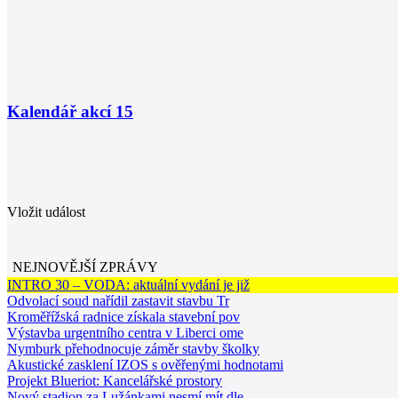
Kalendář akcí
15
Vložit událost
NEJNOVĚJŠÍ ZPRÁVY
INTRO 30 – VODA: aktuální vydání je již
Odvolací soud nařídil zastavit stavbu Tr
Kroměřížská radnice získala stavební pov
Výstavba urgentního centra v Liberci ome
Nymburk přehodnocuje záměr stavby školky
Akustické zasklení IZOS s ověřenými hodnotami
Projekt Blueriot: Kancelářské prostory
Nový stadion za Lužánkami nesmí mít dle