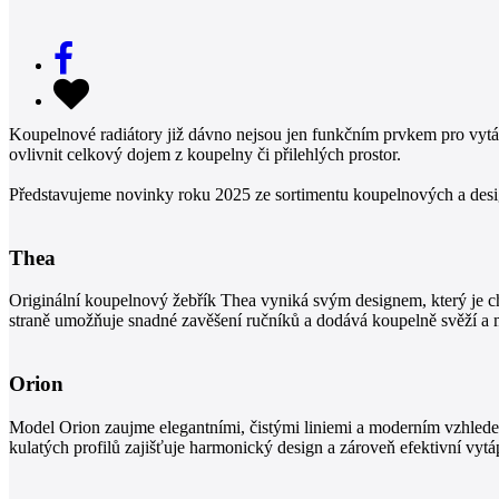
Koupelnové radiátory již dávno nejsou jen funkčním prvkem pro vytápě
ovlivnit celkový dojem z koupelny či přilehlých prostor.
Představujeme novinky roku 2025 ze sortimentu koupelnových a design
Thea
Originální koupelnový žebřík Thea vyniká svým designem, který je ch
straně umožňuje snadné zavěšení ručníků a dodává koupelně svěží a 
Orion
Model Orion zaujme elegantními, čistými liniemi a moderním vzhled
kulatých profilů zajišťuje harmonický design a zároveň efektivní vytá