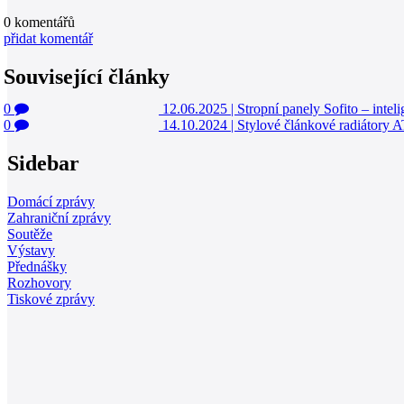
0
komentářů
přidat komentář
Související články
0
12.06.2025
|
Stropní panely Sofito – inteli
0
14.10.2024
|
Stylové článkové radiátory A
Sidebar
Domácí zprávy
Zahraniční zprávy
Soutěže
Výstavy
Přednášky
Rozhovory
Tiskové zprávy