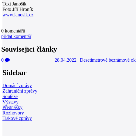
Text Janošík
Foto Jiří Hroník
www.janosik.cz
0
komentářů
přidat komentář
Související články
0
28.04.2022
|
Desetimetrové bezrámové ok
Sidebar
Domácí zprávy
Zahraniční zprávy
Soutěže
Výstavy
Přednášky
Rozhovory
Tiskové zprávy