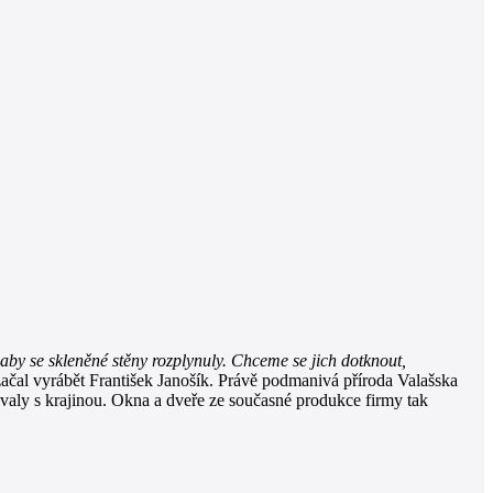
, aby se skleněné stěny rozplynuly. Chceme se jich dotknout,
začal vyrábět František Janošík. Právě podmanivá příroda Valašska
ovaly s krajinou. Okna a dveře ze současné produkce firmy tak