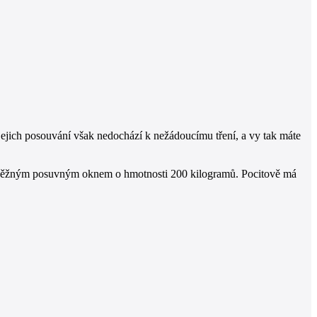
jejich posouvání však nedochází k nežádoucímu tření, a vy tak máte
aci s běžným posuvným oknem o hmotnosti 200 kilogramů. Pocitově má