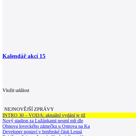
Kalendář akcí
15
Vložit událost
NEJNOVĚJŠÍ ZPRÁVY
INTRO 30 – VODA: aktuální vydání je již
Nový stadion za Lužánkami nesmí mít dle
Obnova loveckého zámečku u Ostrova na Ka
Developer postaví v brněnské části Lesná