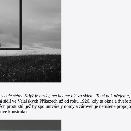
řes celé stěny. Když je hezky, nechceme být za sklem. To si pak přejeme
rá sídlí ve Valašských Příkazech už od roku 1926, kdy tu okna a dveře 
vých produktů, jež by spoluutvářely domy a zároveň je nerušeně propoj
mové konstrukce.