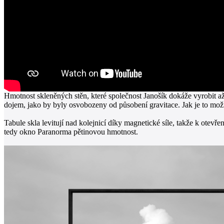
Hmotnost skleněných stěn, které společnost Janošík dokáže vyrobit až
dojem, jako by byly osvobozeny od působení gravitace. Jak je to mo
Tabule skla levitují nad kolejnicí díky magnetické síle, takže k ote
tedy okno Paranorma pětinovou hmotnost.