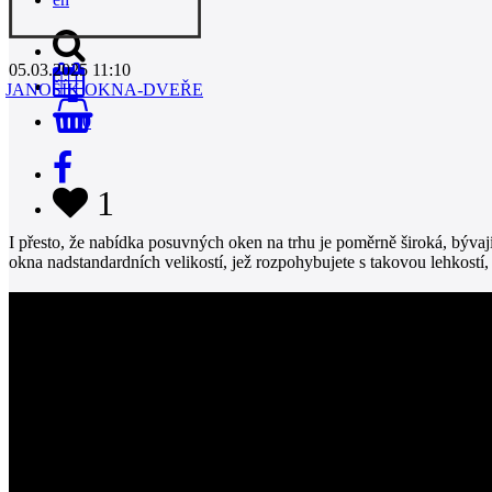
05.03.2025 11:10
JANOŠÍK OKNA-DVEŘE
0
1
I přesto, že nabídka posuvných oken na trhu je poměrně široká, býva
okna nadstandardních velikostí, jež rozpohybujete s takovou lehkostí,