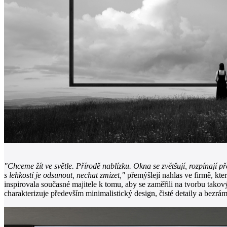
"Chceme žít ve světle. Přírodě nablízku. Okna se zvětšují, rozpínají p
s lehkostí je odsunout, nechat zmizet,"
přemýšlejí nahlas ve firmě, kte
inspirovala současné majitele k tomu, aby se zaměřili na tvorbu tako
charakterizuje především minimalistický design, čisté detaily a bezrá