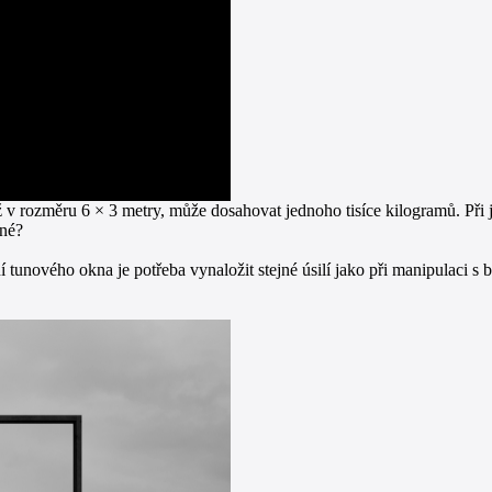
 v rozměru 6 × 3 metry, může dosahovat jednoho tisíce kilogramů. Při 
žné?
vření tunového okna je potřeba vynaložit stejné úsilí jako při manipul