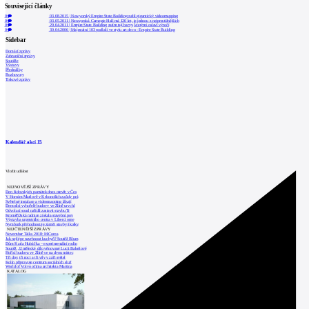
Související články
0
03.08.2015
|
Newyorský Empire State Building zažil gigantický videomapping
0
03.05.2011
|
Newyorská Carnegie Hall má 120 let, je jednou z nejprestižnějších
0
29.04.2011
|
Empire State Building zatím tají barvy, kterými oslaví výročí
0
30.04.2006
|
Majestátní 103 podlaží ve stylu art deco - Empire State Building
Sidebar
Domácí zprávy
Zahraniční zprávy
Soutěže
Výstavy
Přednášky
Rozhovory
Tiskové zprávy
Kalendář akcí
15
Vložit událost
NEJNOVĚJŠÍ ZPRÁVY
Den židovských památek dnes otevře v Čes
V Horním Maršově v Krkonoších začaly prá
Světelné instalace a videomapping lákají
Demolici vyhořelé budovy ve Zlíně urychl
Odvolací soud nařídil zastavit stavbu Tr
Kroměřížská radnice získala stavební pov
Výstavba urgentního centra v Liberci ome
Nymburk přehodnocuje záměr stavby školky
NEJČTENĚJŠÍ ZPRÁVY
November Talks 2018: M.Corea
Jak nejlépe navrhnout kuchyň? Soutěž Blum
Dům Karla Hubáčka – experimentální rodin
Soutěž „Umělecké dílo věnované Lucii Bakešové
Hořící budova ve Zlíně se na dvou místec
Tři dny, tři noci a tři vily v záři světel
Kolín připravuje centrum sociálních služ
World of Volvo očima architekta Martina
KATALOG