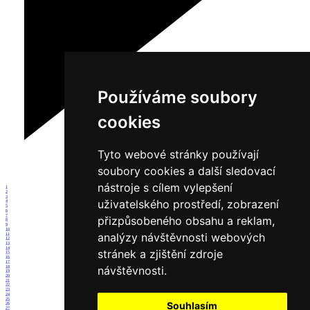
Používáme soubory
cookies
Tyto webové stránky používají
soubory cookies a další sledovací
nástroje s cílem vylepšení
1
2
3
uživatelského prostředí, zobrazení
4
5
6
7
přizpůsobeného obsahu a reklam,
8
9
10
analýzy návštěvnosti webových
11
12
13
14
stránek a zjištění zdroje
15
16
17
návštěvnosti.
18
19
20
21
22
23
24
25
Souhlasím
26
27