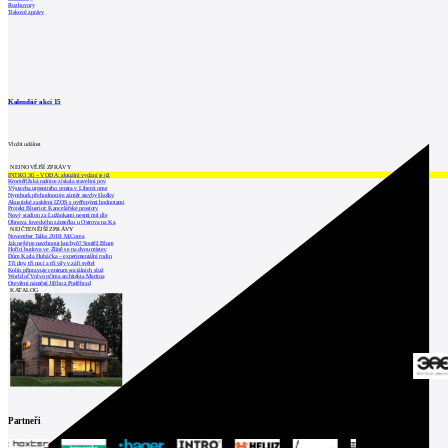
Rozhovory
Tiskové zprávy
Kalendář akcí
15
Vložit událost
NEJNOVĚJŠÍ ZPRÁVY
INTRO 30 – VODA: aktuální vydání je již
Kroměřížská radnice získala stavební pov
Výstavba urgentního centra v Liberci ome
Nymburk přehodnocuje záměr stavby školky
Akustické zasklení IZOS s ověřenými hodnotami
Projekt Blueriot: Kancelářské prostory
Nový stadion za Lužánkami nesmí mít dle
Obnova loveckého zámečku u Ostrova na Ka
NEJČTENĚJŠÍ ZPRÁVY
November Talks 2018: M.Corea
Jak nejlépe navrhnout kuchyň? Soutěž Blum
Hořící budova ve Zlíně se na dvou místec
Dům Karla Hubáčka – experimentální rodin
Tři dny, tři noci a tři vily v záři světel
Kolín připravuje centrum sociálních služ
World of Volvo očima architekta Martina
Otevření náměstí Jiřího z Poděbrad
KATALOG
Partneři