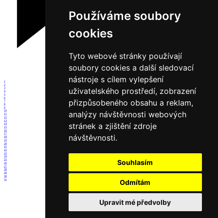
Používáme soubory
cookies
Tyto webové stránky používají
soubory cookies a další sledovací
nástroje s cílem vylepšení
1
2
uživatelského prostředí, zobrazení
3
4
5
6
přizpůsobeného obsahu a reklam,
7
8
9
10
analýzy návštěvnosti webových
11
12
13
stránek a zjištění zdroje
14
15
16
17
návštěvnosti.
18
19
20
21
22
23
24
25
Souhlasím
26
27
28
29
30
31
Odmítám
Upravit mé předvolby