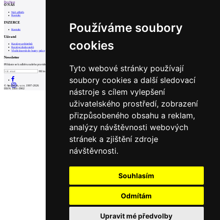
Prev
Next
O NÁS
Náš příběh
Kontakt
INZERCE
Používáme soubory
Kontakt
Uživatel
cookies
Katalog architektů
Katalog dodavatelů
Vložit inzerát do burzy práce
Newsletter
Přihlaste se k odběru našeho pravidelného týdenního newsletteru:
Tyto webové stránky používají
Fill in „nospam“
soubory cookies a další sledovací
© Archiweb, s.r.o. 1997-2026
nástroje s cílem vylepšení
ISSN: 1801-3902
uživatelského prostředí, zobrazení
přizpůsobeného obsahu a reklam,
analýzy návštěvnosti webových
stránek a zjištění zdroje
návštěvnosti.
Souhlasím
Odmítám
Upravit mé předvolby