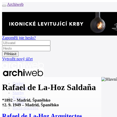
Archiweb
Zapoměli jste heslo?
Vytvořit nový účet
Zprávy
Rafael de La-Hoz Saldaña
Architekti
Stavby
Katalog
*
1892
–
Madrid, Španělsko
E-shop
†
2. 9. 1949
–
Madrid, Španělsko
Burza práce
161
Rafael de La-Hoz Arquitectos
en