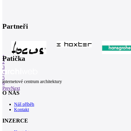
Partneři
1
Patička
2
3
4
5
internetové centrum architektury
6
Prev
Next
O NÁS
Náš příběh
Kontakt
INZERCE