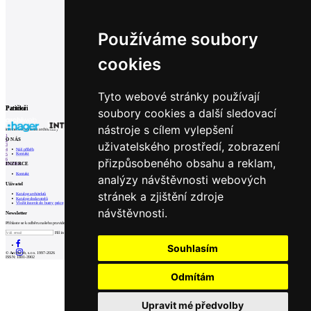
Používáme soubory
cookies
Tyto webové stránky používají
Související články
0
01.10.2025
|
Renson Amani – Prémiová pergola pro venkovní komfort po celý rok
Partneři
Patička
soubory cookies a další sledovací
nástroje s cílem vylepšení
internetové centrum architektury
1
O NÁS
2
uživatelského prostředí, zobrazení
3
Náš příběh
4
Kontakt
5
přizpůsobeného obsahu a reklam,
6
INZERCE
Prev
Next
Kontakt
analýzy návštěvnosti webových
Uživatel
stránek a zjištění zdroje
Katalog architektů
Katalog dodavatelů
Vložit inzerát do burzy práce
návštěvnosti.
Newsletter
Přihlaste se k odběru našeho pravidelného týdenního newsletteru:
Fill in „nospam“
Souhlasím
© Archiweb, s.r.o. 1997-2026
ISSN: 1801-3902
Odmítám
Upravit mé předvolby