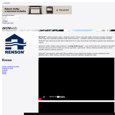
Archiweb
Zapoměli jste heslo?
Vytvořit nový účet
Zprávy
Architekti
Stavby
®
RENSON
je přední evropská značka v oblasti přirozeného větrání, venkovního stínění a designové zahradní architektury.
Katalog
Nabízí řešení, která umožňují maximálně využít venkovní prostory – v pohodlí a s důrazem na zdravé prostředí. Produkty
E-shop
®
RENSON
jsou určeny jak pro lidi, kteří si chtějí užívat život venku, tak pro firmy, které dbají na pohodu svých zaměstnanců
Burza práce
146
i klientů.
en
Společnost vznikla v Belgii a jejím posláním je
"creating healthy spaces"
– tedy vytváření zdravých a komfortních prostředí.
Sortiment zahrnuje inovativní výrobky pro všechny typy budov a jejich okolí. Cílem je nabídnout prostředí, které je zdravé,
pohodlné, úsporné a esteticky atraktivní.
®
RENSON
dnes působí po celém světě. Díky neustálému vývoji a špičkovému designu si značka vybudovala pověst
0
globálního lídra v oblasti ventilace, sluneční ochrany, terasových zastřešení a designových fasád.
Renson
Fasády, zateplovací systémy
Materiál pro TZB
Zahradní
Stínění
Stavba