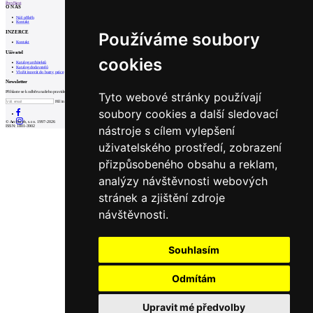
Prev
Next
O NÁS
Náš příběh
Kontakt
INZERCE
Používáme soubory
Kontakt
Uživatel
cookies
Katalog architektů
Katalog dodavatelů
Vložit inzerát do burzy práce
Newsletter
Přihlaste se k odběru našeho pravidelného týdenního newsletteru:
Tyto webové stránky používají
Fill in „nospam“
soubory cookies a další sledovací
© Archiweb, s.r.o. 1997-2026
nástroje s cílem vylepšení
ISSN: 1801-3902
uživatelského prostředí, zobrazení
přizpůsobeného obsahu a reklam,
analýzy návštěvnosti webových
stránek a zjištění zdroje
návštěvnosti.
Souhlasím
Odmítám
Upravit mé předvolby