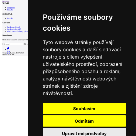
Prev
Next
O NÁS
Náš příběh
Kontakt
INZERCE
Používáme soubory
Kontakt
Uživatel
cookies
Katalog architektů
Katalog dodavatelů
Vložit inzerát do burzy práce
Newsletter
Přihlaste se k odběru našeho pravidelného týdenního newsletteru:
Tyto webové stránky používají
Fill in „nospam“
soubory cookies a další sledovací
© Archiweb, s.r.o. 1997-2026
nástroje s cílem vylepšení
ISSN: 1801-3902
uživatelského prostředí, zobrazení
přizpůsobeného obsahu a reklam,
analýzy návštěvnosti webových
stránek a zjištění zdroje
návštěvnosti.
Souhlasím
Odmítám
Upravit mé předvolby