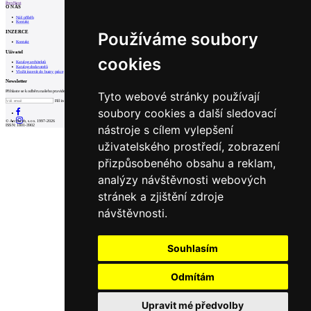
Prev
Next
O NÁS
Náš příběh
Kontakt
INZERCE
Používáme soubory
Kontakt
Uživatel
cookies
Katalog architektů
Katalog dodavatelů
Vložit inzerát do burzy práce
Newsletter
Přihlaste se k odběru našeho pravidelného týdenního newsletteru:
Tyto webové stránky používají
Fill in „nospam“
soubory cookies a další sledovací
© Archiweb, s.r.o. 1997-2026
nástroje s cílem vylepšení
ISSN: 1801-3902
uživatelského prostředí, zobrazení
přizpůsobeného obsahu a reklam,
analýzy návštěvnosti webových
stránek a zjištění zdroje
návštěvnosti.
Souhlasím
Odmítám
Upravit mé předvolby