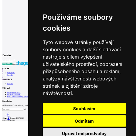
Používáme soubory
cookies
Tyto webové stránky používají
soubory cookies a další sledovací
Související články
2
19.02.2024
|
Architekti a statici: Jak úspěšně spolupracovat na projektech?
Partneři
Patička
nástroje s cílem vylepšení
uživatelského prostředí, zobrazení
internetové centrum architektury
1
O NÁS
2
přizpůsobeného obsahu a reklam,
3
Náš příběh
4
Kontakt
5
analýzy návštěvnosti webových
6
INZERCE
Prev
Next
Kontakt
stránek a zjištění zdroje
Uživatel
návštěvnosti.
Katalog architektů
Katalog dodavatelů
Vložit inzerát do burzy práce
Newsletter
Přihlaste se k odběru našeho pravidelného týdenního newsletteru:
Souhlasím
Fill in „nospam“
© Archiweb, s.r.o. 1997-2026
Odmítám
ISSN: 1801-3902
Upravit mé předvolby