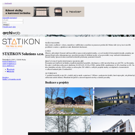
Archiweb
Zapoměli jste heslo?
Vytvořit nový účet
Zprávy
Architekti
Stavby
NAŠE FILOZOFIE
Katalog
Jsme statici, nadšenci v oboru, neustále se vzděláváme a snažíme se posouvat profesi dál. Máme rádi výzvy, baví nás šířit
E-shop
povědomí o statice a uplatňovat naše dlouholeté zkušenosti.
Burza práce
157
O NÁS
en
STATIKON Solutions s.r.o.
Hlavní a převažující činností naší kanceláře je zpracování projektů statiky, a to od úvodních fází projektů (studie, projekty pro
územní řízení), přes dokumentaci pro stavební povolení či ohlášení stavby až po prováděcí, resp. realizační dokumentaci.
Kromě statiky zpracováváme stavebně-technické průzkumy pozemních staveb.
Štefánikova 229/5, 150 00 Praha
PROČ ZVOLIT NAŠI STATICKOU KANCELÁŘ?
krivka@statikon.cz
Pracujeme pro špičkové architekty, úspěšné projekční kanceláře, developery a větší stavební firmy po celé ČR i na Slovensku.
zalsky@statikon.cz
0
Pro práci využíváme softwarové platformy ALLPLAN, SCIA a FINE, umíme BIM, modelujeme ve 3D a kreslíme ve 2D. Na
www.statikon.cz
trhu působíme od roku 2010 a máme za sebou přes 250 větších a velkých projektů statiky na objektech a konstrukcích
v celkové hodnotě přes 15 miliard Kč.
facebook
linkedin
AUTORIZACE
V pražské kanceláři je nás 20+ a každý pátý je statik s autorizací. Věříme v poskytování služeb, které nejen plní, ale překračují
očekávání našich klientů. Přinášíme bezpečné a zároveň úsporné návrhy a statické posudky.
Projekce
Statika a dynamika staveb
Realizace a projekty
Pivovar Proud
Bytový dům Rezidence Michelangelova
Mimosa architekti | Plzeň
PS_A | Praha
Rekonstrukce Pavilonu Z
Společenské centrum Sedlčany
A8000 s.r.o. | České Budějovice
A8000 s.r.o. | Sedlčany