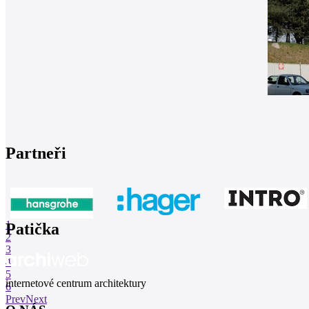
Partneři
1
Patička
2
3
4
5
internetové centrum architektury
6
Prev
Next