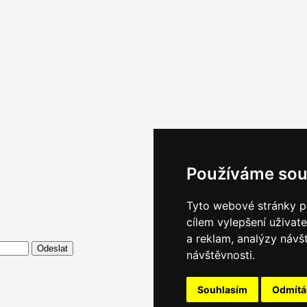
Používáme sou
Tyto webové stránky po
cílem vylepšení uživat
a reklam, analýzy návš
návštěvnosti.
Souhlasím
Odmít