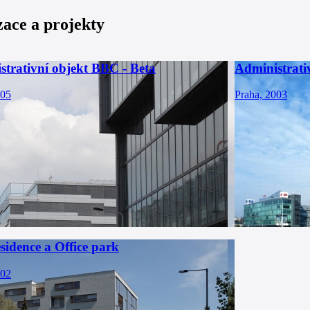
zace a projekty
strativní objekt BBC - Beta
Administrati
005
Praha, 2003
sidence a Office park
002