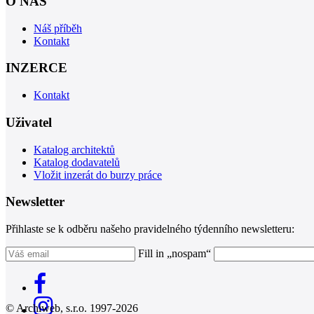
O NÁS
Náš příběh
Kontakt
INZERCE
Kontakt
Uživatel
Katalog architektů
Katalog dodavatelů
Vložit inzerát do burzy práce
Newsletter
Přihlaste se k odběru našeho pravidelného týdenního newsletteru:
Fill in „nospam“
© Archiweb, s.r.o. 1997-2026