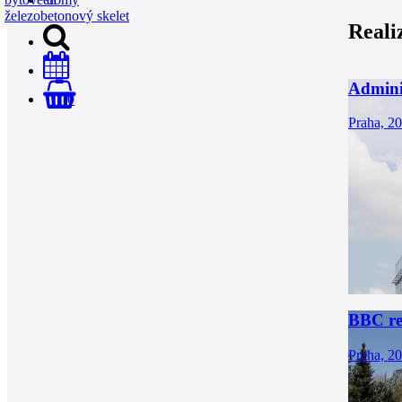
železobetonový skelet
Reali
Admini
0
Praha, 2
BBC re
Praha, 2