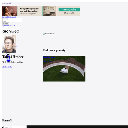
Archiweb
Zapoměli jste heslo?
Vytvořit nový účet
Zprávy
Architekti
Stavby
Katalog
E-shop
Burza práce
157
en
Realizace a projekty
Tobiáš Hrabec
Poslední místo
0
Liberec, 2024
*
2. 3. 1994
, Česká republika
sakrální stavby
Partneři