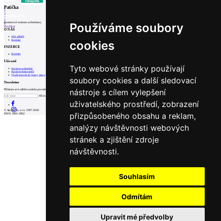
1
Patička
2
3
4
5
internetové centrum architektury
Používáme soubory
6
Prev
Next
O NÁS
Náš příběh
Kontakt
cookies
INZERCE
Kontakt
Uživatel
Tyto webové stránky používají
Katalog architektů
Katalog dodavatelů
Vložit inzerát do burzy práce
soubory cookies a další sledovací
Newsletter
nástroje s cílem vylepšení
Přihlaste se k odběru našeho pravidelného týdenního newsletteru:
Fill in „nospam“
uživatelského prostředí, zobrazení
© Archiweb, s.r.o. 1997-2026
přizpůsobeného obsahu a reklam,
ISSN: 1801-3902
analýzy návštěvnosti webových
stránek a zjištění zdroje
návštěvnosti.
Souhlasím
Odmítám
Upravit mé předvolby