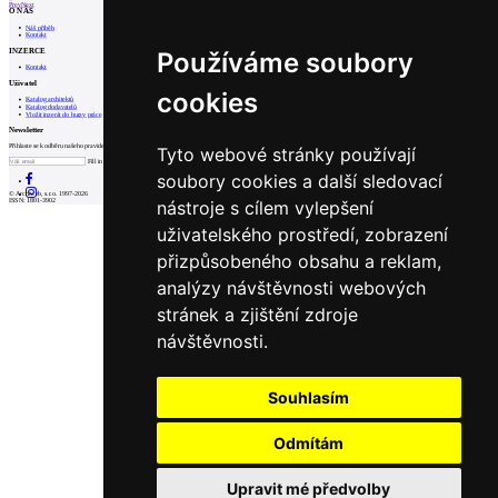
Prev
Next
O NÁS
Náš příběh
Kontakt
INZERCE
Používáme soubory
Kontakt
Uživatel
cookies
Katalog architektů
Katalog dodavatelů
Vložit inzerát do burzy práce
Newsletter
Přihlaste se k odběru našeho pravidelného týdenního newsletteru:
Tyto webové stránky používají
Fill in „nospam“
soubory cookies a další sledovací
© Archiweb, s.r.o. 1997-2026
nástroje s cílem vylepšení
ISSN: 1801-3902
uživatelského prostředí, zobrazení
přizpůsobeného obsahu a reklam,
analýzy návštěvnosti webových
stránek a zjištění zdroje
návštěvnosti.
Souhlasím
Odmítám
Upravit mé předvolby