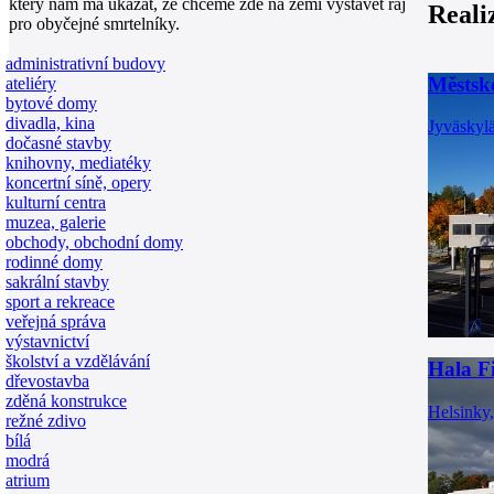
který nám má ukázat, že chceme zde na zemi vystavět ráj
Reali
pro obyčejné smrtelníky.
administrativní budovy
Městské
ateliéry
bytové domy
divadla, kina
Jyväskyl
dočasné stavby
knihovny, mediatéky
koncertní síně, opery
kulturní centra
muzea, galerie
obchody, obchodní domy
rodinné domy
sakrální stavby
sport a rekreace
veřejná správa
výstavnictví
školství a vzdělávání
Hala F
dřevostavba
zděná konstrukce
Helsinky
režné zdivo
bílá
modrá
atrium