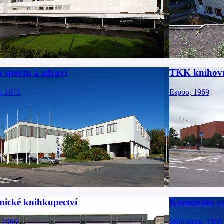
 sportu a zdraví
TKK knihov
ä, 1971
Espoo, 1969
ické knihkupectví
Komunitní c
, 1969
Wolfsburg, 1968