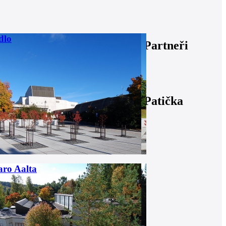
dlo
Partneři
Patička
ro Aalta