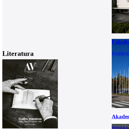
Fakulta
Literatura
Jyväskyl
Akadem
Helsinky