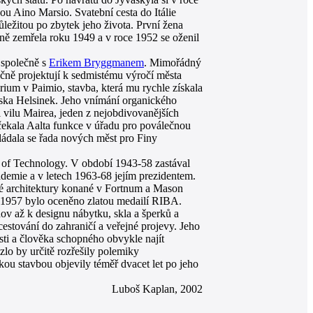
kou Aino Marsio. Svatební cesta do Itálie
důležitou po zbytek jeho života. První žena
ně zemřela roku 1949 a v roce 1952 se oženil
 společně s
Erikem Bryggmanem
. Mimořádný
ečně projektují k sedmistému výročí města
m v Paimio, stavba, která mu rychle získala
nska Helsinek. Jeho vnímání organického
l vilu Mairea, jeden z nejobdivovanějších
čekala Aalta funkce v úřadu pro poválečnou
ládala se řada nových měst pro Finy
e of Technology. V období 1943-58 zastával
ademie a v letech 1963-68 jejím prezidentem.
é architektury konané v Fortnum a Mason
 1957 bylo oceněno zlatou medailí RIBA.
ov až k designu nábytku, skla a šperků a
stování do zahraničí a veřejné projevy. Jeho
osti a člověka schopného obvykle najít
zlo by určitě rozřešily polemiky
kou stavbou objevily téměř dvacet let po jeho
Luboš Kaplan, 2002