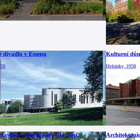
é divadlo v Essenu
Kulturní dů
959
Helsinky, 1958
 pavilon v benátském Giardini
Architektonic