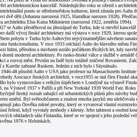
řel architektonickou kancelář. Následujícího roku se oženil s architekt
 intelektuální pouto se středomořskou kulturou, která zůstala pro Aalta 
ovi dvě děti (Johanna narozená 1925, Hamilkar narozen 1928). Předčas
a architektku Elsu Kaisa Mäkiniemi (narozená 1922, zemřela 1994).
27 se Aalto přestěhoval na jihozápad do Turku, kde si otevřel kancelář
o další vývoj finské architektury má výstava v roce 1929, kterou spol
ěhem pobytu v Turku bylo Aaltovým nejvýznamnějším návrhem sanatoriu
stra funkcionalismu. V roce 1933 odchází Aalto do hlavního města Fi
ezi lidmi, přírodou a stavbami uzrálo počátkem třicátých let, kdy navrh
 domů moderní architektury. Po rusko-finské válce a službě v armádě 
kci a rozvoj měst. Prvním na řadě bylo totálně zničené Rovaniemi. Zak
cí z Karelie zabrané Ruskem. Jedním z nich bylo i Säynätsalo.
 1946-48 působil Aalto v USA jako profesor na Massachusetts Institut
edsedy Asociace finských architektů, v roce1955 se stal člen Finské ak
dílo bylo vystavováno s velkým úspěchem v Londýně na výstavě Finsk
3, na Výstavě 1937 v Paříži a při New Yorkské 1939 World Fair. Roku
yčejně široký rozsah sahající od urbanistických plánů přes návrhy bud
orem umění. Byl světoobčanem a znalost mnoha jazyků mu ulehčovala ce
opisují jako člověka mírné povahy, který se vyvaroval vlastní rozmrzel
ní řešení, když vyvstaly neshody s klienty. Jeho taktnost a osobní kou
vých obkladech sálu Finlandia, které se ve spojení s jeho poslední vel
 května 1976 v Helsinkách.