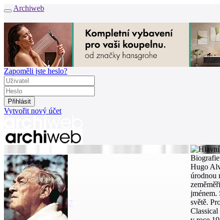
Archiweb
Zapoměli jste heslo?
Vytvořit nový účet
Zprávy
Biografie
Architekti
Hugo Alva
Stavby
úrodnou r
Katalog
zeměměřič
E-shop
jménem. S
světě. Pr
Burza práce
157
Classical
v roce 19
en