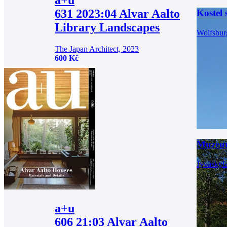
631 2023:04 Alvar Aalto
Kostel 
Library Landscapes
Wolfsbur
The Japan Architect, 2023
600 Kč
Muzeum
Jyväskyl
a+u
606 21:03 Alvar Aalto