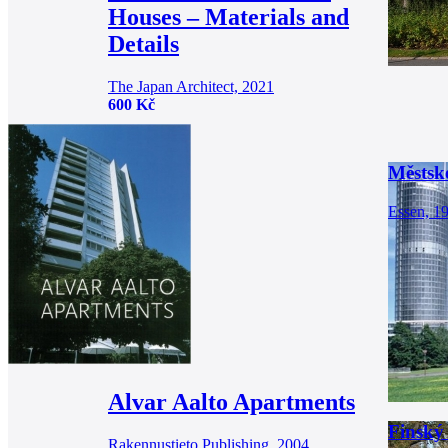
Houses – Materials and
Details
The Japan Architect, 2021
600 Kč
Městsk
Essen, 1
Alvar Aalto Apartments
Finský
Rakennustieto Publishing, 2004