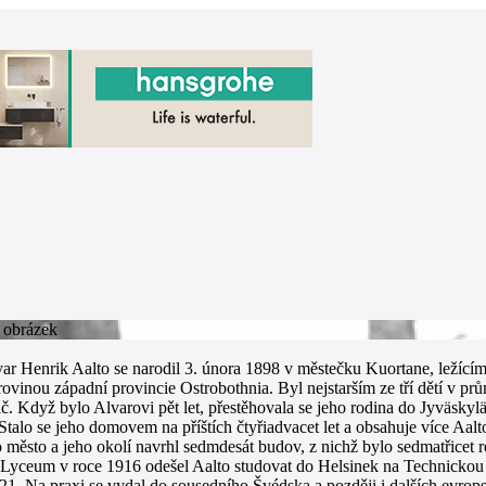
r Henrik Aalto se narodil 3. února 1898 v městečku Kuortane, ležícím
ovinou západní provincie Ostrobothnia. Byl nejstarším ze tří dětí v pr
. Když bylo Alvarovi pět let, přestěhovala se jeho rodina do Jyväskylä
talo se jeho domovem na příštích čtyřiadvacet let a obsahuje více Aalt
o město a jeho okolí navrhl sedmdesát budov, z nichž bylo sedmatřicet 
 Lyceum v roce 1916 odešel Aalto studovat do Helsinek na Technickou U
21. Na praxi se vydal do sousedního Švédska a později i dalších evrops