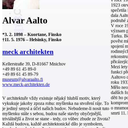
1923 otev
spečetila
dala Aalt
Alvar Aalto
podruhé z
V roce 19
význam pr
0
*
3. 2. 1898
–
Kuortane, Finsko
Turku. B
†
11. 5. 1976
–
Helsinky, Finsko
pověst mi
spojení m
meck architekten
rodinných
rekonstru
přicázejí
Kellerstraße 39, D-81667 Mnichov
Mezi lety
+49 89 61 45 89-0
funkci př
+49 89 61 45 89-79
Aaltovo 
museum@alvaraalto.fi
roku 193
www.meck-architekten.de
Mělo neob
dalších f
děti ho p
V architektuře vždy existuje nějaký hlubší motiv, který
kompromis
vykukuje jakoby zpoza rohu: myšlenka na stvoření ráje. To
o mramoro
je jediný smysl a účel našich budov. Nebudeme-li nosit tuto
smrti 11.
myšlenku stále s sebou, budou naše stavby obyčejnější,
triviálnější a život se stane - tedy, co vůbec zbude ze života?
Každá budova, každé architektonické dílo je symbolem,