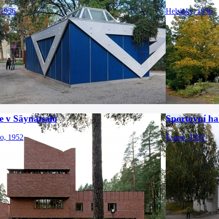
 1956
Helsinky, 1956
e v Säynätsalo
Sportovní ha
lo, 1952
Espoo, 1952