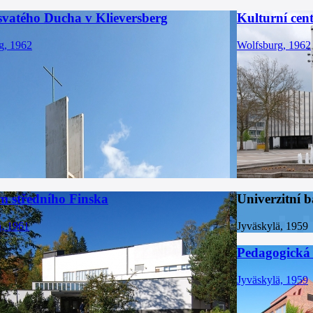
svatého Ducha v Klieversberg
Kulturní cen
g, 1962
Wolfsburg, 1962
 středního Finska
Univerzitní b
ä, 1961
Jyväskylä, 1959
Pedagogická 
Jyväskylä, 1959