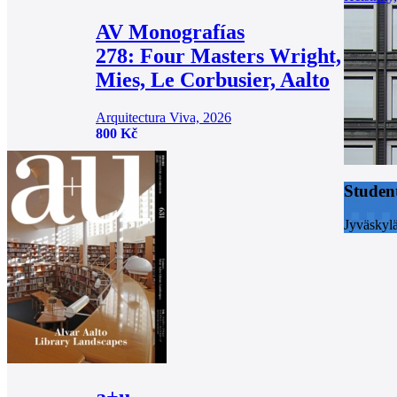
AV Monografías
278: Four Masters Wright,
Mies, Le Corbusier, Aalto
Arquitectura Viva, 2026
800 Kč
Studen
Jyväskyl
a+u