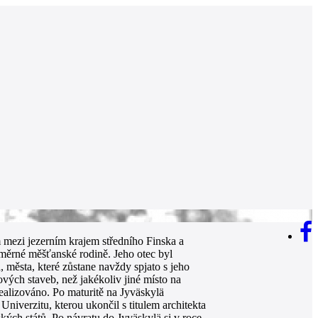
 mezi jezerním krajem středního Finska a
ůměrné měšťanské rodině. Jeho otec byl
, města, které zůstane navždy spjato s jeho
ových staveb, než jakékoliv jiné místo na
realizováno. Po maturitě na Jyväskylä
niverzitu, kterou ukončil s titulem architekta
kých států. Po návratu do Jyväskylä si v roce