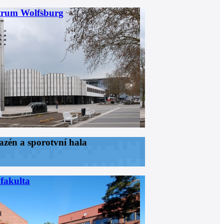
trum Wolfsburg
azén a sporotvní hala
fakulta