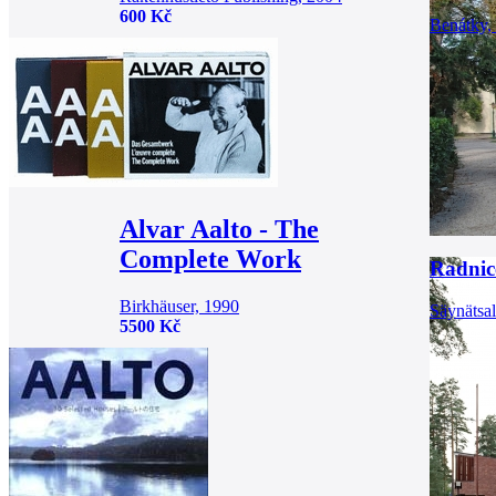
600 Kč
Benátky,
Alvar Aalto - The
Complete Work
Radnic
Birkhäuser, 1990
Säynätsa
5500 Kč