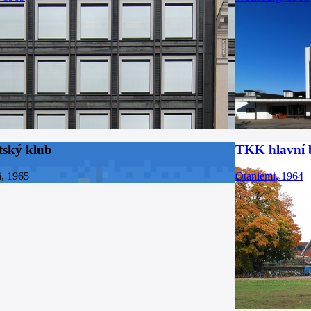
tský klub
TKK hlavní 
ä, 1965
Otaniemi, 1964