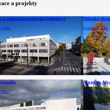
zace a projekty
 a regionální policejní ředitelství
Městské diva
ä, 1982
Jyväskylä, 1982
inlandia
Muzeum Alva
, 1975
Jyväskylä, 1973