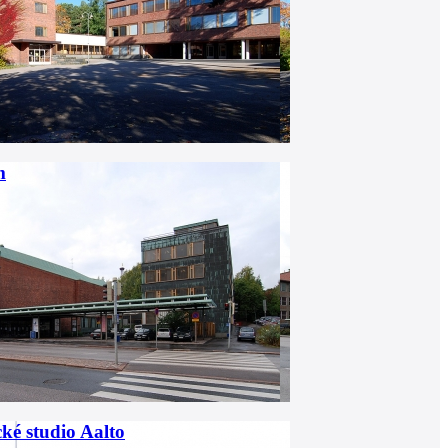
m
ké studio Aalto