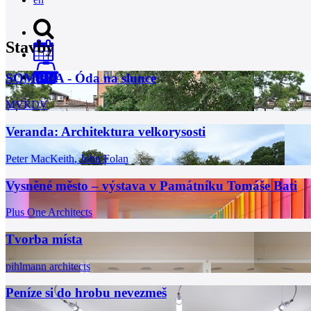
Stavby
SOMBRA - Óda na slunce
0
MVRDV
Veranda: Architektura velkorysosti
Peter MacKeith
,
John Folan
Vysněné město – výstava v Památníku Tomáše Bati
Plus One Architects
Tvorba místa
pihlmann architects
Peníze si do hrobu nevezmeš