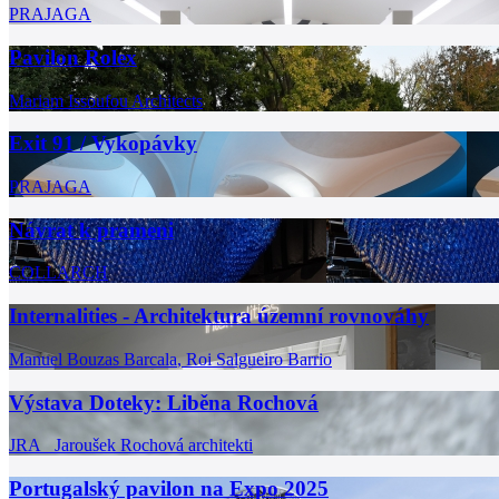
PRAJAGA
Pavilon Rolex
Mariam Issoufou Architects
Exit 91 / Vykopávky
PRAJAGA
Návrat k prameni
COLLARCH
Internalities - Architektura územní rovnováhy
Manuel Bouzas Barcala
,
Roi Salgueiro Barrio
Výstava Doteky: Liběna Rochová
JRA Jaroušek Rochová architekti
Portugalský pavilon na Expo 2025