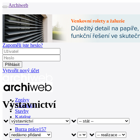
Archiweb
Zapoměli jste heslo?
Vytvořit nový účet
Zprávy
Výstavnictví
Architekti
Stavby
Katalog
E-shop
Burza práce
157
en