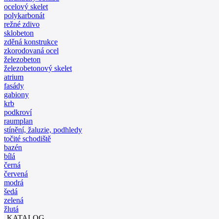
ocelový skelet
polykarbonát
režné zdivo
sklobeton
zděná konstrukce
zkorodovaná ocel
železobeton
železobetonový skelet
atrium
fasády
gabiony
krb
podkroví
raumplan
stínění, žaluzie, podhledy
točité schodiště
bazén
bílá
černá
červená
modrá
šedá
zelená
žlutá
KATALOG