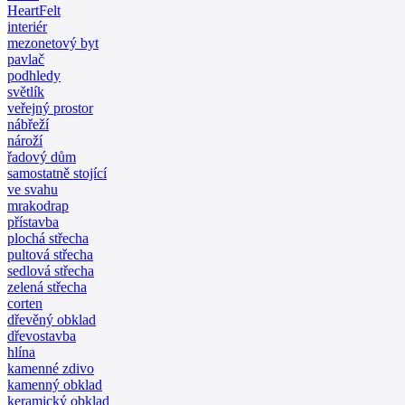
HeartFelt
interiér
mezonetový byt
pavlač
podhledy
světlík
veřejný prostor
nábřeží
nároží
řadový dům
samostatně stojící
ve svahu
mrakodrap
přístavba
plochá střecha
pultová střecha
sedlová střecha
zelená střecha
corten
dřevěný obklad
dřevostavba
hlína
kamenné zdivo
kamenný obklad
keramický obklad