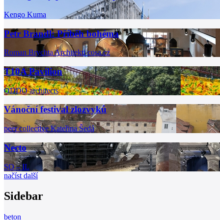
Kengo Kuma
Petr Brandl: Příběh bohéma
Roman Brychta Architekti
cosa.cz
T10A Pavilion
ODDO architects
Vánoční festival zlozvyků
peer collective
Kateřina Šedá
Necto
SO – IL
načíst další
Sidebar
beton