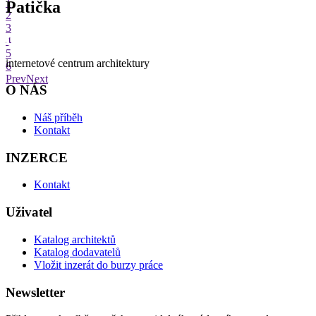
1
Patička
2
3
4
5
internetové centrum architektury
6
Prev
Next
O NÁS
Náš příběh
Kontakt
INZERCE
Kontakt
Uživatel
Katalog architektů
Katalog dodavatelů
Vložit inzerát do burzy práce
Newsletter