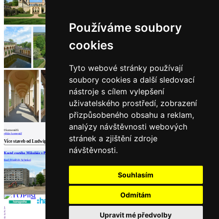
architektů
Katalog
dodavatelů
Používáme soubory
Vložit
inzerát
cookies
do
burzy
práce
Tyto webové stránky používají
soubory cookies a další sledovací
Newsletter
nástroje s cílem vylepšení
uživatelského prostředí, zobrazení
Přihlaste se k odběru našeho pravidelného
týdenního newsletteru:
přizpůsobeného obsahu a reklam,
analýzy návštěvnosti webových
Fill in „nospam“
0
komentářů
přidat komentář
stránek a zjištění zdroje
Více staveb od
Ludwig Hesse
,
Peter Joseph Lenné
,
Ludwig Persius
,
Friedrich Stüler
návštěvnosti.
Kostel svatého Mikuláše v Postupimi
Karl Friedrich Schinkel
Partneři
Souhlasím
© Archiweb, s.r.o. 1997-2026
ISSN: 1801-3902
Odmítám
1
2
Upravit mé předvolby
3
4