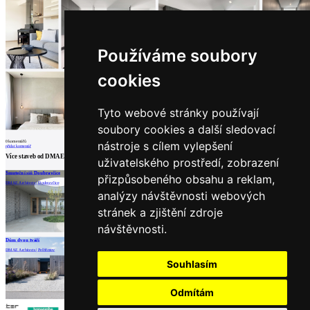
architektů
Katalog
dodavatelů
Vložit
Používáme soubory
inzerát
do
cookies
burzy
práce
Tyto webové stránky používají
Newsletter
soubory cookies a další sledovací
0
komentářů
nástroje s cílem vylepšení
Přihlaste se k odběru našeho pravidelného
přidat komentář
týdenního newsletteru:
Více staveb od
DMAE Architects
uživatelského prostředí, zobrazení
Smuteční síň Doubravčice
Interiér rodinného domu v Průhonicích
Rodinný dům "Bílý horizont"
přizpůsobeného obsahu a reklam,
Fill in „nospam“
DMAE Architects | Doubravčice
DMAE Architects | Průhonice
DMAE Architects
analýzy návštěvnosti webových
stránek a zjištění zdroje
návštěvnosti.
načíst další
Dům dvou tváří
© Archiweb, s.r.o. 1997-2026
DMAE Architects | Pelhřimov
Partneři
Souhlasím
ISSN: 1801-3902
Odmítám