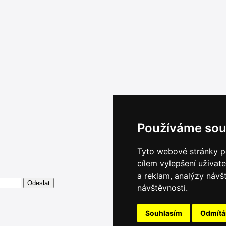
Používáme sou
Tyto webové stránky po
cílem vylepšení uživat
a reklam, analýzy návš
návštěvnosti.
Souhlasím
Odmít