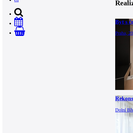
Reali
Byt s 
0
Praha, 2
Rekons
Dolní Bř