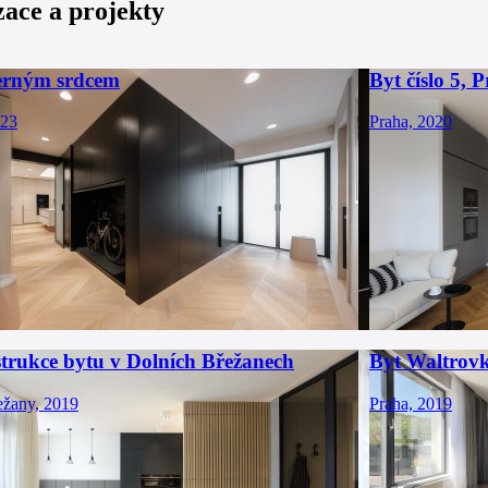
zace a projekty
černým srdcem
Byt číslo 5, 
023
Praha, 2020
trukce bytu v Dolních Břežanech
Byt Waltrov
ežany, 2019
Praha, 2019