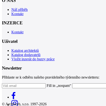
O NÁS
Náš příběh
Kontakt
INZERCE
Kontakt
Uživatel
Katalog architektů
Katalog dodavatelů
Vložit inzerát do burzy práce
Newsletter
Přihlaste se k odběru našeho pravidelného týdenního newsletteru:
Fill in „nospam“
© Archiweb, s.r.o. 1997-2026