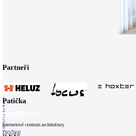
Partneři
1
Patička
2
3
4
5
internetové centrum architektury
6
Prev
Next