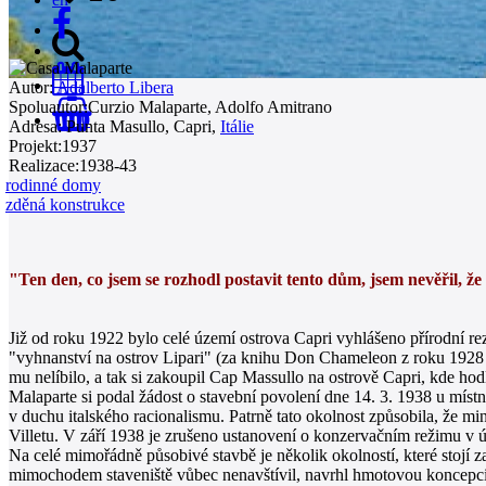
Autor:
Adalberto Libera
Spoluautor:
Curzio Malaparte, Adolfo Amitrano
0
Adresa:
Punta Masullo, Capri,
Itálie
Projekt:
1937
Realizace:
1938-43
rodinné domy
zděná konstrukce
"Ten den, co jsem se rozhodl postavit tento dům, jsem nevěřil, že
Již od roku 1922 bylo celé území ostrova Capri vyhlášeno přírodní r
"vyhnanství na ostrov Lipari" (za knihu Don Chameleon z roku 1928 a 
mu nelíbilo, a tak si zakoupil Cap Massullo na ostrově Capri, kde ho
Malaparte si podal žádost o stavební povolení dne 14. 3. 1938 u míst
v duchu italského racionalismu. Patrně tato okolnost způsobila, že 
Villetu. V září 1938 je zrušeno ustanovení o konzervačním režimu v ú
Na celé mimořádně působivé stavbě je několik okolností, které stojí z
mimochodem staveniště vůbec nenavštívil, navrhl hmotovou koncepci 