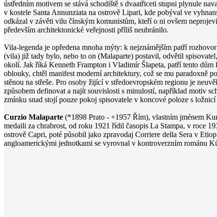
ústředním motivem se stává schodiště s dvaatřiceti stupni plynule nav
v kostele Santa Annunziata na ostrově Lipari, kde pobýval ve vyhnanst
odkázal v závěti vilu čínským komunistům, kteří o ni ovšem neprojevi
především architektonické veřejnosti příliš neubránilo.
Vila-legenda je opředena mnoha mýty: k nejznámějším patří rozhovor
(vila) již tady bylo, nebo to on (Malaparte) postavil, odvětil spisovat
okolí. Jak říká Kenneth Frampton i Vladimír Šlapeta, patří tento dům
oblouky, chtěl manifest moderní architektury, což se mu paradoxně pod
stěnou na střeše. Pro osoby žijící v středoevropském regionu je neuvě
způsobem definovat a najít souvislosti s minulostí, například motiv s
zmínku snad stojí pouze pokoj spisovatele v koncové poloze s ložni
Curzio Malaparte
(*1898 Prato - +1957 Řím), vlastním jménem Kurt 
medaili za chrabrost, od roku 1921 řídil časopis La Stampa, v roce 19
ostrově Capri, poté působil jako zpravodaj Corriere della Sera v Etiop
angloamerickými jednotkami se vyrovnal v kontroverzním románu Ků