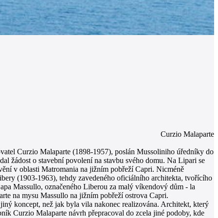
Curzio Malaparte
sovatel Curzio Malaparte (1898-1957), poslán Mussoliniho úředníky do
odal žádost o stavební povolení na stavbu svého domu. Na Lipari se
tavění v oblasti Matromania na jižním pobřeží Capri. Nicméně
ibery (1903-1963), tehdy zavedeného oficiálního architekta, tvořícího
a Capa Massullo, označeného Liberou za malý víkendový dům - la
arte na mysu Massullo na jižním pobřeží ostrova Capri.
iný koncept, než jak byla vila nakonec realizována. Architekt, který
ník Curzio Malaparte návrh přepracoval do zcela jiné podoby, kde