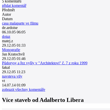
5
komentářů
přidat komentář
Předmět
Autor
Datum
casa malaparte ve filmu
de.ardoise
06.10.05 06:05
dotaz
matej.z
29.12.05 01:33
Monografie
Jan Kratochvíl
29.12.05 01:46
Půdorysy a řez vyšly v "Architektovi" č. 7 z roku 1999
šakal
29.12.05 11:23
navsteva vily
vt
14.07.14 01:09
zobrazit všechny komentáře
Více staveb od
Adalberto Libera