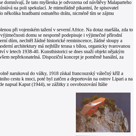
ní se domnívají, že tato myšlenka je odvozena od návštěvy Malaparteho
ůstává na poli spekulací. Je mimořádně pikantní, že spisovatel
ilo několika hradbami ostnatého drátu, nicméně tím se zájmu
nou při vojenském tažení v severní Africe. Na dotaz maršála, zda to
e na výjimečnosti domu se nesporně podepisuje i výjimečné přírodní
derní dům, nechtěl žádné historické reminiscence, žádné sloupy a
oderní architektury má nejblíže terasa s bílou, organicky tvarovanou
tví v letech 1938-40. Kunsthistorici se dnes snaží objekt nějakým
e ovšem nepřekonatelná. Dispoziční koncept je poměrně banální, za
olně narukoval do války, 1918 získal francouzský válečný kříž a
niho cestu k moci, poté byl zatčen a deportován na ostrov Lipari a na
kde napsal Kaput (1944), se zážitky z osvobozování Itálie