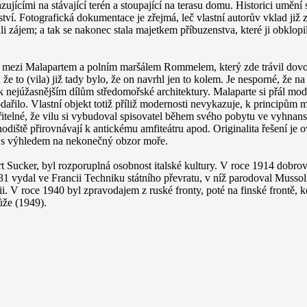
azujícími na stávající terén a stoupající na terasu domu. Historici umě
ví. Fotografická dokumentace je zřejmá, leč vlastní autorův vklad již z
li zájem; a tak se nakonec stala majetkem příbuzenstva, které ji obklop
 mezi Malapartem a polním maršálem Rommelem, který zde trávil dovole
el, že to (vila) již tady bylo, že on navrhl jen to kolem. Je nesporné, ž
 k nejúžasnějším dílům středomořské architektury. Malaparte si přál mo
ařilo. Vlastní objekt totiž příliž modernosti nevykazuje, k principům m
řitelné, že vilu si vybudoval spisovatel během svého pobytu ve vyhnans
chodiště přirovnávají k antickému amfiteátru apod. Originalita řešení j
cí s výhledem na nekonečný obzor moře.
Sucker, byl rozporuplná osobnost italské kultury. V roce 1914 dobrov
31 vydal ve Francii Techniku státního převratu, v níž parodoval Mussoli
ii. V roce 1940 byl zpravodajem z ruské fronty, poté na finské frontě, 
že (1949).