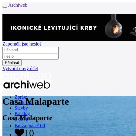
Archiweb
Zapoměli jste heslo?
Vytvořit nový účet
Zprávy
Casa Malaparte
Architekti
Stavby
Katalog
Casa Malaparte
E-shop
Burza práce
160
10
en