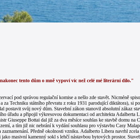
 nakonec tento dům o mně vypoví víc než celé mé literární dílo."
ezervací pod správou regulační komise a nešlo zde stavět. Nicméně spi
za Techniku státního převratu z roku 1931 parodující diktátora), si p
dlal postavit svůj nový dům. Stavební zákon stanovil absolutní zákaz s
ního úřadu a připojil výkresovou dokumentaci od architekta Adalberta L
ministr Giuseppe Bottai dal již za dva měsíce souhlas ke stavbě domu n
zemí, a tím již nic nebrání k vydání souhlasu pro výstavbu Casy Malap
a zaznamenání. Předně okolnosti vzniku. Adalberto Libera navrhl zcela j
jako masivní kamenný sokl s lehčí nástavbou bytových prostor. Staveb