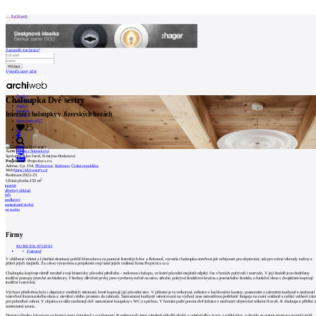
Patička
Archiweb
Zapoměli jste heslo?
Vytvořit nový účet
internetové
centrum
Zprávy
Chaloupka Dvě sestry
architektury
Architekti
Stavby
Katalog
Interiér chaloupky v Jizerských horách
E-shop
Burza práce
157
25
O
en
NÁS
Autor:
Denisa Strmisková
Spolupráce:
Jan Jaroš, Kristýna Hodanová
0
Projektant:
Projectica s.r.o.
Adresa:
č.p. 154,
Příchovice
,
Kořenov
,
Česká republika
Web:
https://dve-sestry.cz/
Náš
Realizace:
2022-23
2
Užitná plocha:
150 m
příběh
interiér
dřevěný obklad
krb
Kontakt
podkroví
samostatně stojící
ve svahu
INZERCE
Firmy
KUBICEK.STUDIO
Kontakt
Fotograf
V oblíbené výletní a lyžařské destinaci poblíž Harrachova na pomezí Jizerských hor a Krkonoš, vyrostla chaloupka otevřená jak veřejnosti pro ubytování, tak pro volné víkendy rodiny a
přátel jejich majitelů. Za celou výstavbou a projektem stojí také jejich rodinná firma Projectica s.r.o.
Chaloupka kopíruje téměř totožně svoji historicky původní předlohu – rodinnou chalupu, ve které původní majitelé nějaký čas v horách pobývali i natrvalo. V její fasádě jsou dodrženy
Uživatel
tradiční postupy jizerské architektury. Všechny dřevěné prvky jsou vyrobeny ručně na míru, střechu pokrývá šindelová krytina z jesenického šindele, a funkční okna s dvojsklem kopírují
tradiční tvarování.
Výchozí předlohou byla i dispozice vnitřních místností, které kopírují její původní stav. V přízemí je to velkorysá světnice s kachlovými kamny, posezením a zázemím kuchyně s možností
rozevření francouzského okna a otevření celého prostoru do zahrady. Samostatná kuchyně orientovaná na východ zase atmosférou perfektně funguje na ranní snídaně a nabízí veškeré záz
pro pohodlné vaření. V objektu se dále nacházejí dvě samostatné koupelny s WC a sprchou. V horním patře potom dvě ložnice s možností ubytování celkem 8 osob. K chaloupce přiléhá t
Katalog
samostatná sauna.
Design nábytku balancuje na hranici mezi minulostí a současností. Kombinovali jsme záměrně několik druhů a odstínů dřev, kovy a světlé tóny, v detailu se potom prostory promítá teplá