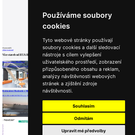
Používáme soubory
cookies
Tyto webové stránky používají
soubory cookies a další sledovací
0
komentářů
přidat komentář
nástroje s cílem vylepšení
Více staveb od
HUA HUA ARCHITECTS s.r.o.
uživatelského prostředí, zobrazení
Oční centrum MediPort
Dům Pila
Sklep 38
HUA HUA ARCHITECTS s.r.o. | Praha
HUA HUA ARCHITECTS s.r.o. | Zděchov
HUA HUA ARCHITECTS s.r.o. | Velké Bílovice
přizpůsobeného obsahu a reklam,
analýzy návštěvnosti webových
stránek a zjištění zdroje
návštěvnosti.
načíst další
Květinářství Rozkvetlo v Moravanech u Brna
HUA HUA ARCHITECTS s.r.o. | Moravany
Partneři
Souhlasím
Odmítám
1
2
3
Upravit mé předvolby
4
5
6