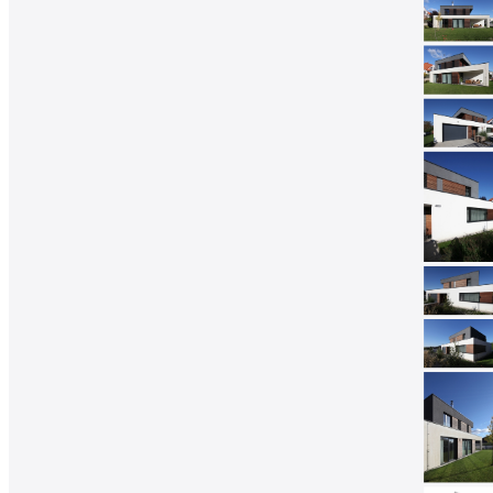
architektů
Katalog
dodavatelů
Vložit
inzerát
do
burzy
práce
Newsletter
Přihlaste se k odběru našeho pravidelného
týdenního newsletteru:
Fill in „nospam“
© Archiweb, s.r.o. 1997-2026
ISSN: 1801-3902