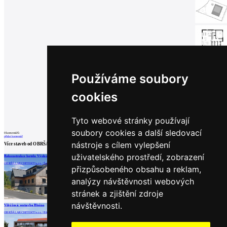
Používáme soubory
cookies
Tyto webové stránky používají
soubory cookies a další sledovací
0
komentářů
přidat komentář
nástroje s cílem vylepšení
Více staveb od
OBRŠÁL ARCHITEKTI s.r.o.
uživatelského prostředí, zobrazení
Rekonstrukce hotelu Výsluní, Svatý Petr
Rodinný dům Pod Vodárnou
Apartmány Mlýn Herlíkovice
OBRŠÁL ARCHITEKTI s.r.o. | Špindlerův Mlýn
OBRŠÁL ARCHITEKTI s.r.o. | Hradec Králové
OBRŠÁL ARCHITEKTI s.r.o. | Vrchlabí
přizpůsobeného obsahu a reklam,
analýzy návštěvnosti webových
stránek a zjištění zdroje
načíst další
návštěvnosti.
Vikýřová vestavba Blešno
OBRŠÁL ARCHITEKTI s.r.o. | Blešno
Partneři