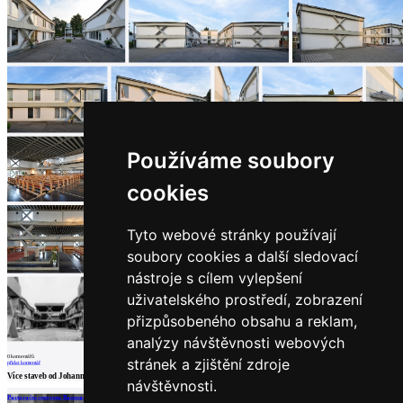
architektů
Katalog
dodavatelů
Vložit
inzerát
do
burzy
práce
Newsletter
Používáme soubory
cookies
Přihlaste se k odběru našeho pravidelného
týdenního newsletteru:
Tyto webové stránky používají
Fill in „nospam“
soubory cookies a další sledovací
nástroje s cílem vylepšení
uživatelského prostředí, zobrazení
přizpůsobeného obsahu a reklam,
© Archiweb, s.r.o. 1997-2026
analýzy návštěvnosti webových
ISSN: 1801-3902
0
komentářů
stránek a zjištění zdroje
přidat komentář
Více staveb od
Johann Georg Gsteu
návštěvnosti.
Pastorační centrum Baumgartner Spitz