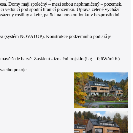
ti lesa. Domy mají společný – mezi sebou neohraničený – pozemek,
kaci vedoucí pod spodní hranicí pozemku. Úprava zeleně vychází
ázeny rostliny a keře, patřící na horskou louku v bezprostřední
eva (systém NOVATOP). Konstrukce podzemního podlaží je
tmavě šedé barvě. Zasklení - izolační trojsklo (Ug = 0,6W/m2K).
vacího pokoje.