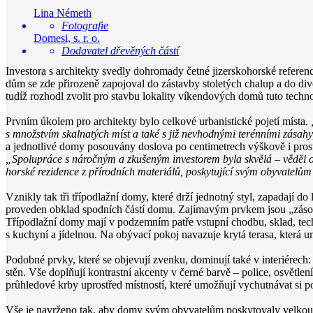
Lina Németh
Fotografie
Domesi, s. r. o.
Dodavatel dřevěných částí
Investora s architekty svedly dohromady četné jizerskohorské refere
dům se zde přirozeně zapojoval do zástavby stoletých chalup a do divo
tudíž rozhodl zvolit pro stavbu lokality víkendových domů tuto technol
Prvním úkolem pro architekty bylo celkové urbanistické pojetí místa.
s množstvím skalnatých míst a také s již nevhodnými terénními zásahy
a jednotlivé domy posouvány doslova po centimetrech výškově i pros
„Spolupráce s náročným a zkušeným investorem byla skvělá – věděl od
horské rezidence z přírodních materiálů, poskytující svým obyvatelům
Vznikly tak tři třípodlažní domy, které drží jednotný styl, zapadají do
proveden obklad spodních částí domu. Zajímavým prvkem jsou „zásobn
Třípodlažní domy mají v podzemním patře vstupní chodbu, sklad, tec
s kuchyní a jídelnou. Na obývací pokoj navazuje krytá terasa, která 
Podobné prvky, které se objevují zvenku, dominují také v interiérec
stěn. Vše doplňují kontrastní akcenty v černé barvě – police, osvět
průhledové krby uprostřed místností, které umožňují vychutnávat si po
Vše je navrženo tak, aby domy svým obyvatelům poskytovaly velkou m