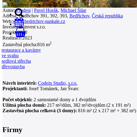
Autor:
Prodesi
|
Pavel Horák
,
Michael Šilar
Adresa:
Bedřichov 391, 392, 393,
Bedřichov
,
Česká republika
Web:
www.bedrichov-naskale.cz
Investor:
B-invest s.r.o.
Projekt:
2020
0
Realizace:
2023
2
Zastavěná plocha:
816 m
restaurace a kavárny
ve svahu
sedlová střecha
dřevostavba
Návrh interiérů:
Codein Studio, s.r.o.
Projektanti:
Josef Tománek, Jan Švarc
Počet objektů:
2 samostatné domy a 1 dvojdům
Užitná plocha domů:
217 m²/dům, 382 m²/dvojdům (2 x 191 m²)
Zastavěná plocha celková (3 domy):
816 m² (2 x 217 m² + 382 m²)
Firmy