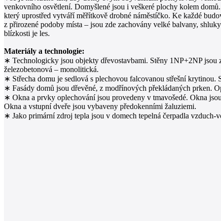
venkovního osvětlení. Domyšlené jsou i veškeré plochy kolem domů. V
který uprostřed vytváří měřítkově drobné náměstíčko. Ke každé budov
z přirozené podoby místa – jsou zde zachovány velké balvany, shluky 
blízkosti je les.
Materiály a technologie:
∗ Technologicky jsou objekty dřevostavbami. Stěny 1NP+2NP jsou
železobetonová – monolitická.
∗ Střecha domu je sedlová s plechovou falcovanou střešní krytinou. S
∗ Fasády domů jsou dřevěné, z modřínových překládaných prken. Opěr
∗ Okna a prvky oplechování jsou provedeny v tmavošedé. Okna jsou na
Okna a vstupní dveře jsou vybaveny předokenními žaluziemi.
∗ Jako primární zdroj tepla jsou v domech tepelná čerpadla vzduch