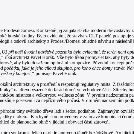
nce Prodesi/Domesi. Konkrétně jej zaujala stavba moderní dřevostavby
ké horské krajiny. Bylo evidentní, že stavba z CLT panelů postupuje vel
ogii a oslovil architekty z Prodesi/Domesi ohledně návrhu a následně i 
„Už při naší úvodní návštěvě pozemku bylo evidentní, že terén není opt
,“
říká architekt Pavel Horák. Vše bylo třeba promyslet tak, aby byly d
torově, aby bylo dosaženo optimální kompozice. Původní koncept počí
 počátku, jaká je jeho cílová skupina, pro koho chce domy stavět. Ná
 veškerý komfort,“
popisuje Pavel Horák.
 lokální architektury a prostředí a respektují regulativy místa. Z fasád
íky“ na dřevo vsazené do fasád domů ve vchodové části. Střechy budo
hnickou místnost a velkorysou wellness zónu. V prvním nadzemním patř
umožňuje posezení i za nepříznivého počasí. V druhém nadzemním podlaž
h: přírodní tóny světlého dřeva ladí s šedou podlahou. Zajímavým ozvl
lení, kliky u oken... Kuchyně jsou provedeny v zajímavé kombinaci čer
hled do planoucího ohně v jídelní i obývací části zároveň.
íru soukromí. Jejich okolí je upraveno téměř bezúdržbově. Architekti 