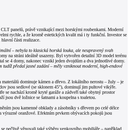
 z CLT panelů, právě vznikající mezi horskými roubenkami. Moderní
mi rychle, a že kromě estetických kvalit má i ty funkční. Investor se
hlavní části realizace.
imální – nebyla to klasická horská louka, ale neupravený svah
omy na stráni ideálně usazeny. Byl vytvořen detailní 3D model terénu
tal se 4 domy, nakonec vznikl jeden dvojdům a dva jednotlivé domy.
m tudíž předal jasné zadání – měly vzniknout moderní, high-endové
ních materiálů dominuje kámen a dřevo. Z lokálního nerostu – žuly – je
v jsou sedlové (se sklonem 45°), dominují jim pultové vikýře.
e se nachází kromě kryté garáže a zádveří také obytný prostor
í jsou dvě ložnice se šatnami a koupelna s toaletou.
áštněním jsou kamenné obklady a zásobníky s dřevem po celé délce
né a výrazné oranžové. Efektním prvkem obývacích pokojů jsou
se pečlivě věnovali také výběru venkovního mobiliáře – například