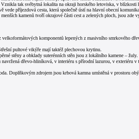
znikla tak svébytná lokalita na okraji horského letoviska, v blízkos
ě vede příjezdová cesta, která společně ústí na hlavní obecní komuni
menších kamenů tvoří okrajové části cest a zelených ploch, jsou zde vys
 z velkoformátových komponentů lepených z masivního smrkového dř
třešní pultové vikýře mají taktéž plechovou krytinu.
né stěny a obklady suterénních stěn jsou z lokálního kamene – žuly.
vržená dřevo-hliníková, v interiéru s přírodní lazurou, v exteriéru v 
-voda. Doplňkovým zdrojem jsou krbová kamna umístěná v prostoru obý