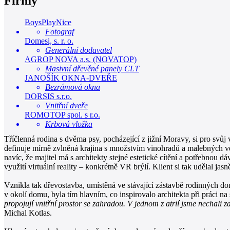
Firmy
BoysPlayNice
Fotograf
Domesi, s. r. o.
Generální dodavatel
AGROP NOVA a.s. (NOVATOP)
Masivní dřevěné panely CLT
JANOŠÍK OKNA-DVEŘE
Bezrámová okna
DORSIS s.r.o.
Vnitřní dveře
ROMOTOP spol. s r.o.
Krbová vložka
Tříčlenná rodina s dvěma psy, pocházející z jižní Moravy, si pro svů
definuje mírně zvlněná krajina s množstvím vinohradů a malebných ves
navíc, že majitel má s architekty stejné estetické cítění a potřebnou 
využití virtuální reality – konkrétně VR brýlí. Klient si tak udělal j
Vznikla tak dřevostavba, umístěná ve stávající zástavbě rodinných d
v okolí domu, byla tím hlavním, co inspirovalo architekta při práci na 
propojují vnitřní prostor se zahradou. V jednom z atrií jsme nechali za
Michal Kotlas.