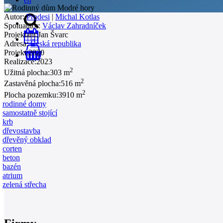
Autor:
Prodesi
|
Michal Kotlas
Spoluautor:
Václav Zahradníček
Projektant:
Jan Švarc
Adresa:
Česká republika
Projekt:
2020
0
Realizace:
2023
2
Užitná plocha:
303 m
2
Zastavěná plocha:
516 m
2
Plocha pozemku:
3910 m
rodinné domy
samostatně stojící
krb
dřevostavba
dřevěný obklad
corten
beton
bazén
atrium
zelená střecha