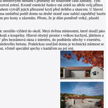
ena betonovými stěnami s průhledy do soukromé části zahrady. Tyto
nzivní zelení. Kromě estetické funkce má zeleň na střeše svůj přínos
ahem vytváří jejich přirozené krytí před deštěm a sluncem. U hlavní
rasa umístěná podél domu na druhé straně zase nabízí zapuštěný bazén
em pro hosty a zázemím. Přesto, že je dům poměrně velký, působí
 nerušilo výhled do okolí. Mezi dvěma místnostmi, které slouží jako
kojů a koupelny. Hlavní obytný prostor s velkou kuchyní, jídelnou a
řes bezrámová okna z interiéru, do podhledu střechy v exteriéru.
ohledového betonu. Praktickou součástí domu je technická místnost se
, včetně speciální sprchy s kartáčem na psí srst.