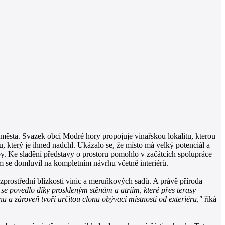
 města. Svazek obcí Modré hory propojuje vinařskou lokalitu, kterou
 který je ihned nadchl. Ukázalo se, že místo má velký potenciál a
avby. Ke sladění představy o prostoru pomohlo v začátcích spolupráce
sem se domluvil na kompletním návrhu včetně interiérů.
prostřední blízkosti vinic a meruňkových sadů. A právě příroda
se povedlo díky proskleným stěnám a atriím, které přes terasy
ínu a zároveň tvoří určitou clonu obývací místnosti od exteriéru,"
říká