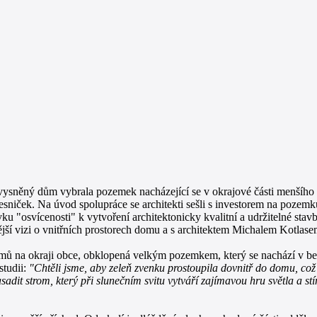
j vysněný dům vybrala pozemek nacházející se v okrajové části menšího
niček. Na úvod spolupráce se architekti sešli s investorem na pozemku,
dávku "osvícenosti" k vytvoření architektonicky kvalitní a udržitelné st
asnější vizi o vnitřních prostorech domu a s architektem Michalem Kotla
omů na okraji obce, obklopená velkým pozemkem, který se nachází v bez
studii:
"Chtěli jsme, aby zeleň zvenku prostoupila dovnitř do domu, což 
sadit strom, který při slunečním svitu vytváří zajímavou hru světla a st