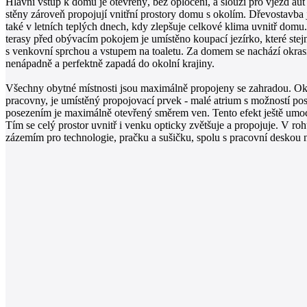
Hlavní vstup k domu je otevřený, bez oplocení, a slouží pro vjezd au
stěny zároveň propojují vnitřní prostory domu s okolím. Dřevostavba j
také v letních teplých dnech, kdy zlepšuje celkové klima uvnitř domu
terasy před obývacím pokojem je umístěno koupací jezírko, které ste
s venkovní sprchou a vstupem na toaletu. Za domem se nachází okras
nenápadně a perfektně zapadá do okolní krajiny.
Všechny obytné místnosti jsou maximálně propojeny se zahradou. Okna
pracovny, je umístěný propojovací prvek - malé atrium s možností pos
posezením je maximálně otevřený směrem ven. Tento efekt ještě umoc
Tím se celý prostor uvnitř i venku opticky zvětšuje a propojuje. V r
zázemím pro technologie, pračku a sušičku, spolu s pracovní deskou na