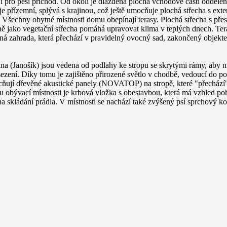
t i pro pěší příchod. Od okolí je dlážděná plocha vchodové části odděl
e přízemní, splývá s krajinou, což ještě umocňuje plochá střecha s exte
. Všechny obytné místnosti domu obepínají terasy. Plochá střecha s přes
jně jako vegetační střecha pomáhá upravovat klima v teplých dnech. Te
ná zahrada, která přechází v pravidelný ovocný sad, zakončený objekt
 (Janošík) jsou vedena od podlahy ke stropu se skrytými rámy, aby nic
ezení. Díky tomu je zajištěno přirozené světlo v chodbě, vedoucí do po
ňují dřevěné akustické panely (NOVATOP) na stropě, které "přechází" p
ohu obývací místnosti je krbová vložka s obestavbou, která má vzhled p
 skládání prádla. V místnosti se nachází také zvýšený psí sprchový kout