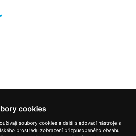
bory cookies
užívají soubory cookies a další sledovací nástroje s
elského prostředí, zobrazení přizpůsobeného obsahu