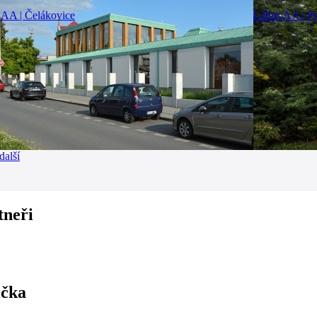
 AA | Čelákovice
Lábus AA | P
další
tneři
ička