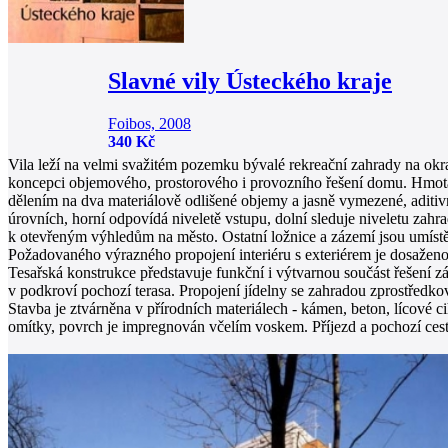
Slavné vily Ústeckého kraje
Foibos, 2008
340 Kč
Vila leží na velmi svažitém pozemku bývalé rekreační zahrady na okr
koncepci objemového, prostorového i provozního řešení domu. Hmota
dělením na dva materiálově odlišené objemy a jasně vymezené, aditiv
úrovních, horní odpovídá niveletě vstupu, dolní sleduje niveletu zahr
k otevřeným výhledům na město. Ostatní ložnice a zázemí jsou umíst
Požadovaného výrazného propojení interiéru s exteriérem je dosažen
Tesařská konstrukce představuje funkční i výtvarnou součást řešení z
v podkroví pochozí terasa. Propojení jídelny se zahradou zprostředko
Stavba je ztvárněna v přírodních materiálech - kámen, beton, lícové 
omítky, povrch je impregnován včelím voskem. Příjezd a pochozí ces