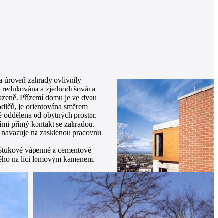
a úroveň zahrady ovlivnily
ky redukována a zjednodušována
rozeně. Přízemí domu je ve dvou
rodičů, je orientována směrem
ě oddělena od obytných prostor.
ími přímý kontakt se zahradou.
mu navazuje na zasklenou pracovnu
ty štukové vápenné a cementové
aného na líci lomovým kamenem.