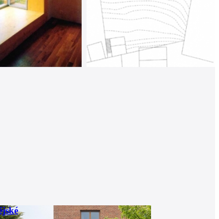
ějské