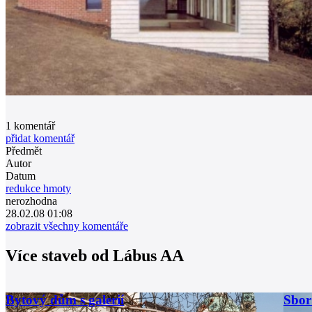
1
komentář
přidat komentář
Předmět
Autor
Datum
redukce hmoty
nerozhodna
28.02.08 01:08
zobrazit všechny komentáře
Více staveb od
Lábus AA
Bytový dům s galerií
Sbor