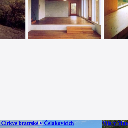
 Církve bratrské v Čelákovicích
Vila v Mat