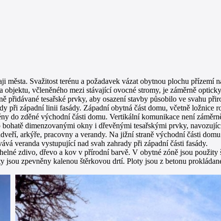
aji města. Svažitost terénu a požadavek vázat obytnou plochu přízemí n
 objektu, včleněného mezi stávající ovocné stromy, je záměrně optic
ně přidávané tesařské prvky, aby osazení stavby působilo ve svahu při
ady při západní linii fasády. Západní obytná část domu, včetně ložnice 
ěny do zděné východní části domu. Vertikální komunikace není záměrn
o bohatě dimenzovanými okny i dřevěnými tesařskými prvky, navozujíc
ádveří, arkýře, pracovny a verandy. Na jižní straně východní části do
vává veranda vystupující nad svah zahrady při západní části fasády.
cihelné zdivo, dřevo a kov v přírodní barvě. V obytné zóně jsou použi
ty jsou zpevněny kalenou štěrkovou drtí. Ploty jsou z betonu proklád