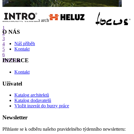
internetové centrum architektury
1
O NÁS
2
3
Náš příběh
4
Kontakt
5
6
INZERCE
Prev
Next
Kontakt
Uživatel
Katalog architektů
Katalog dodavatelů
Vložit inzerát do burzy práce
Newsletter
Přihlaste se k odběru našeho pravidelného týdenního newsletteru: