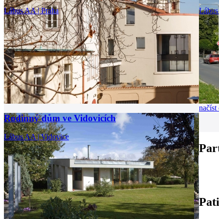
Lábus AA | Praha
Lábus
načíst 
Rodinný dům ve Vidovicích
Lábus AA | Vidovice
Par
Pat