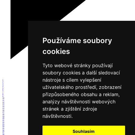
Používáme soubory
cookies
Tyto webové stránky používají
soubory cookies a další sledovací
nástroje s cílem vylepšení
1
2
3
uživatelského prostředí, zobrazení
4
5
6
7
přizpůsobeného obsahu a reklam,
8
9
10
analýzy návštěvnosti webových
11
12
13
14
stránek a zjištění zdroje
15
16
17
návštěvnosti.
18
19
20
21
22
23
24
25
Souhlasím
26
27
28