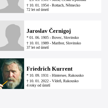
†
10. 01. 1954
-
Rottach, Německo
72 let od úmrtí
Jaroslav Černigoj
*
01. 06. 1905
-
Bovec, Slovinsko
†
10. 01. 1989
-
Maribor, Slovinsko
37 let od úmrtí
Friedrich Kurrent
*
10. 09. 1931
-
Hintersee, Rakousko
†
10. 01. 2022
-
Vídeň, Rakousko
4 roky od úmrtí