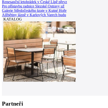
Renesanční letohrádek v České Lípě převz
Pro přístavbu radnice Slezské Ostravy už
Galerie Středočeského kraje v Kutné Hoře
Alžbětiny lázně v Karlových Varech budu
KATALOG
Partneři