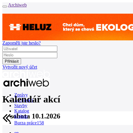
Archiweb
Zapoměli jste heslo?
Vytvořit nový účet
Zprávy
Kalendář akcí
Architekti
Stavby
Katalog
sobota 10.1.2026
E-shop
Burza práce
158
en