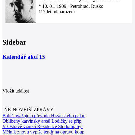
*
10. 01. 1909
-
Petrohrad, Rusko
117 let od narození
Sidebar
Kalendář akcí
15
Vložit událost
NEJNOVĚJŠÍ ZPRÁVY
Babiš uvažuje o převodu Hrzánského palác
Oblíbený karvinský areál Lodičky se přip
V Ostravě vzniká Rezidence Stodolní, byt
Mělník znovu vypíše tendr na opravu koup