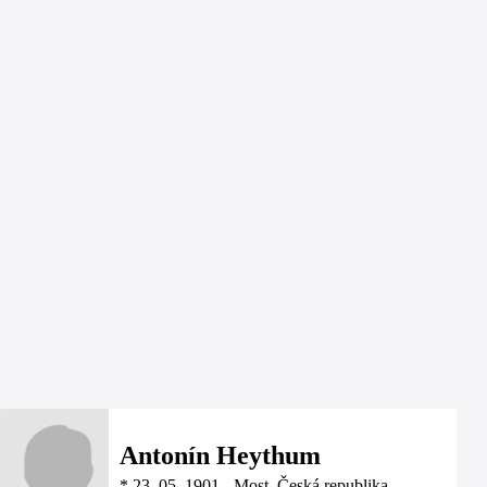
Antonín Heythum
*
23. 05. 1901
-
Most, Česká republika