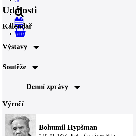
Události
Kalendář
0
Výstavy
Soutěže
Denní zprávy
Výročí
Bohumil Hypšman
*
10. 01. 1878
-
Praha, Česká republika