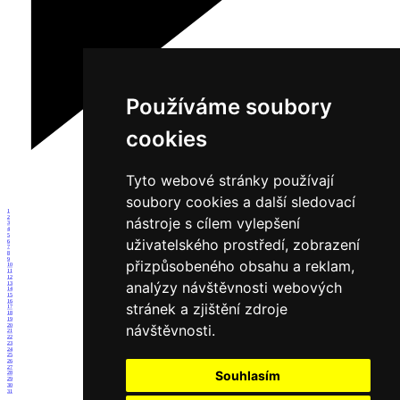
Používáme soubory
cookies
Tyto webové stránky používají
soubory cookies a další sledovací
1
2
nástroje s cílem vylepšení
3
4
5
uživatelského prostředí, zobrazení
6
7
8
9
přizpůsobeného obsahu a reklam,
10
11
12
analýzy návštěvnosti webových
13
14
15
16
stránek a zjištění zdroje
17
18
19
návštěvnosti.
20
21
22
23
24
25
26
27
Souhlasím
28
29
30
31