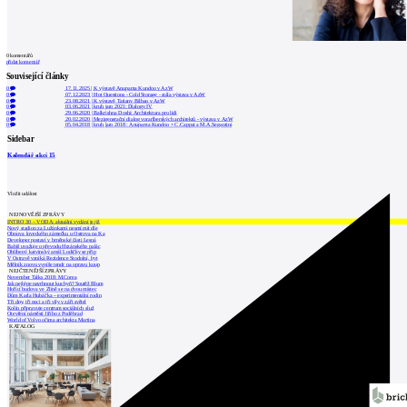
0
komentářů
přidat komentář
Související články
0
17.11.2025
|
K výstavě Anupama Kundoo v AzW
0
07.12.2023
|
Hot Questions - Cold Storage - stála výstava v AzW
0
23.08.2021
|
K výstavě Tatiany Bilbao v AzW
0
03.06.2021
|
kruh jaro 2021: Dialogy IV
0
29.06.2020
|
Balkrishna Doshi: Architektura pro lidi
0
20.02.2020
|
Mezigenerační dialog vorarlberských architektů - výstava v AzW
0
05.04.2018
|
kruh jaro 2018 : Anupama Kundoo + C.Cappai a M.A.Segantini
Sidebar
Kalendář akcí
15
Vložit událost
NEJNOVĚJŠÍ ZPRÁVY
INTRO 30 – VODA: aktuální vydání je již
Nový stadion za Lužánkami nesmí mít dle
Obnova loveckého zámečku u Ostrova na Ka
Developer postaví v brněnské části Lesná
Babiš uvažuje o převodu Hrzánského palác
Oblíbený karvinský areál Lodičky se přip
V Ostravě vzniká Rezidence Stodolní, byt
Mělník znovu vypíše tendr na opravu koup
NEJČTENĚJŠÍ ZPRÁVY
November Talks 2018: M.Corea
Jak nejlépe navrhnout kuchyň? Soutěž Blum
Hořící budova ve Zlíně se na dvou místec
Dům Karla Hubáčka – experimentální rodin
Tři dny, tři noci a tři vily v záři světel
Kolín připravuje centrum sociálních služ
Otevření náměstí Jiřího z Poděbrad
World of Volvo očima architekta Martina
KATALOG