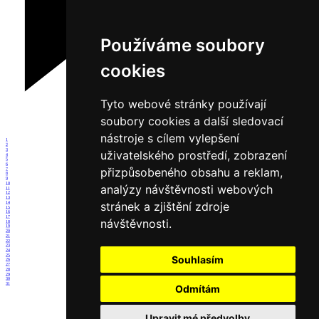
Používáme soubory
cookies
Tyto webové stránky používají
soubory cookies a další sledovací
nástroje s cílem vylepšení
1
2
3
uživatelského prostředí, zobrazení
4
5
6
přizpůsobeného obsahu a reklam,
7
8
9
10
analýzy návštěvnosti webových
11
12
13
stránek a zjištění zdroje
14
15
16
17
návštěvnosti.
18
19
20
21
22
23
24
25
Souhlasím
26
27
28
29
30
31
Odmítám
Upravit mé předvolby