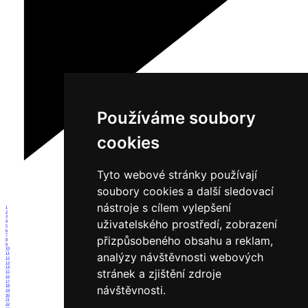
Používáme soubory
cookies
Tyto webové stránky používají
soubory cookies a další sledovací
nástroje s cílem vylepšení
1
2
3
uživatelského prostředí, zobrazení
4
5
6
7
přizpůsobeného obsahu a reklam,
8
9
10
analýzy návštěvnosti webových
11
12
13
14
stránek a zjištění zdroje
15
16
17
návštěvnosti.
18
19
20
21
22