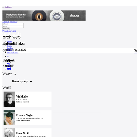
Patička
Archiweb
Zapoměli jste heslo?
Vytvořit nový účet
internetové
centrum
Zprávy
Kalendář akcí
architektury
Architekti
Stavby
Katalog
pondělí 16.2.2026
E-shop
Burza práce
161
O
en
Události
NÁS
Kalendář
0
Výstavy
Náš
příběh
Denní zprávy
Kontakt
Výročí
Vít Máslo
INZERCE
*
16. 02. 1964
62 let od narození
Kontakt
Florian Nagler
*
16. 02. 1976
-
Mnichov, Německo
Uživatel
50 let od narození
Katalog
Hans Nickl
*
16. 02. 1941
-
Marktredwitz, Německo