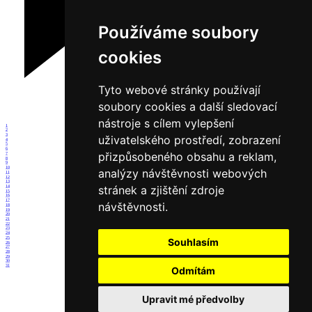
Používáme soubory
cookies
Tyto webové stránky používají
soubory cookies a další sledovací
nástroje s cílem vylepšení
1
2
3
uživatelského prostředí, zobrazení
4
5
6
přizpůsobeného obsahu a reklam,
7
8
9
10
analýzy návštěvnosti webových
11
12
13
stránek a zjištění zdroje
14
15
16
17
návštěvnosti.
18
19
20
21
22
23
24
25
Souhlasím
26
27
28
29
30
31
Odmítám
Upravit mé předvolby