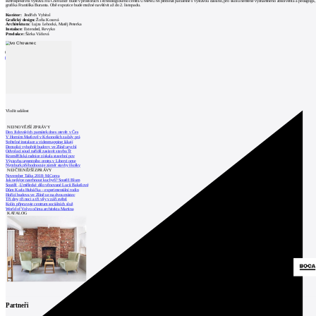
Retrospektivní výstava Iva Chovance bude v prostorách Technologického centra UMPRUM probíhat paralelně s výstavou dalšího, pro školu neméně významného absolventa a pedagoga,
grafika Františka Buranta. Obě expozice bude možné navštívit až do 2. listopadu.
Kurátor:
Jindřich Vybíral
Grafický design:
Žofia Kosová
Architektura:
Lujza Lehocká, Matěj Peterka
Instalace:
Extended, Revyko
Produkce:
Šárka Váňová
0
komentářů
přidat komentář
Sidebar
Kalendář akcí
15
Vložit událost
NEJNOVĚJŠÍ ZPRÁVY
Den židovských památek dnes otevře v Čes
V Horním Maršově v Krkonoších začaly prá
Světelné instalace a videomapping lákají
Demolici vyhořelé budovy ve Zlíně urychl
Odvolací soud nařídil zastavit stavbu Tr
Kroměřížská radnice získala stavební pov
Výstavba urgentního centra v Liberci ome
Nymburk přehodnocuje záměr stavby školky
NEJČTENĚJŠÍ ZPRÁVY
November Talks 2018: M.Corea
Jak nejlépe navrhnout kuchyň? Soutěž Blum
Soutěž „Umělecké dílo věnované Lucii Bakešové
Dům Karla Hubáčka – experimentální rodin
Hořící budova ve Zlíně se na dvou místec
Tři dny, tři noci a tři vily v záři světel
Kolín připravuje centrum sociálních služ
World of Volvo očima architekta Martina
KATALOG
Partneři