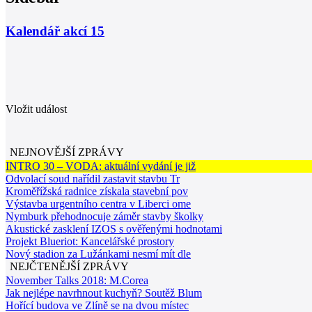
Kalendář akcí
15
Vložit událost
NEJNOVĚJŠÍ ZPRÁVY
INTRO 30 – VODA: aktuální vydání je již
Odvolací soud nařídil zastavit stavbu Tr
Kroměřížská radnice získala stavební pov
Výstavba urgentního centra v Liberci ome
Nymburk přehodnocuje záměr stavby školky
Akustické zasklení IZOS s ověřenými hodnotami
Projekt Blueriot: Kancelářské prostory
Nový stadion za Lužánkami nesmí mít dle
NEJČTENĚJŠÍ ZPRÁVY
November Talks 2018: M.Corea
Jak nejlépe navrhnout kuchyň? Soutěž Blum
Hořící budova ve Zlíně se na dvou místec