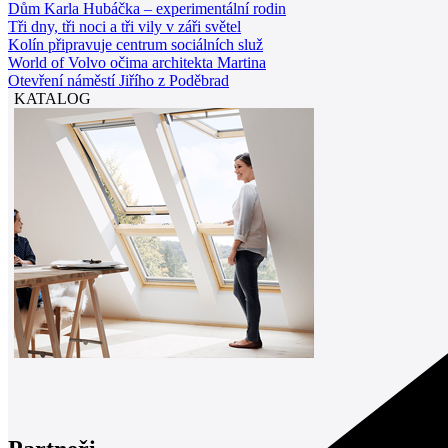
Dům Karla Hubáčka – experimentální rodin
Tři dny, tři noci a tři vily v záři světel
Kolín připravuje centrum sociálních služ
World of Volvo očima architekta Martina
Otevření náměstí Jiřího z Poděbrad
KATALOG