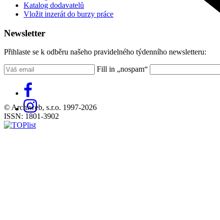
Katalog dodavatelů
Vložit inzerát do burzy práce
Newsletter
Přihlaste se k odběru našeho pravidelného týdenního newsletteru:
Fill in „nospam“
© Archiweb, s.r.o. 1997-2026
ISSN: 1801-3902