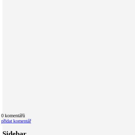
0
komentářů
přidat komentář
Sidebar