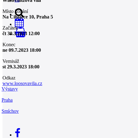
Winternitzova vila
Místo konání
Na Cihlářce 10, Praha 5
Začátek
čt 30.3.2023 12:00
0
Konec
ne 09.7.2023 18:00
Vernisáž
st 29.3.2023 18:00
Odkaz
www.loosovavila.cz
Výstavy
Praha
Smíchov