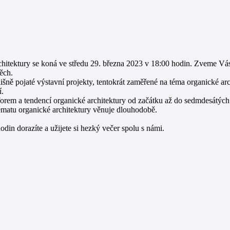
chitektury se koná ve středu 29. března 2023 v 18:00 hodin. Zveme Vá
ěch.
šně pojaté výstavní projekty, tentokrát zaměřené na téma organické ar
í.
orem a tendencí organické architektury od začátku až do sedmdesátých l
tématu organické architektury věnuje dlouhodobě.
din dorazíte a užijete si hezký večer spolu s námi.