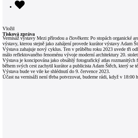
Vložil
Tisková zpráva
Vernisáž výstavy Mezi přírodou a člověkem: Po stopách organické ar
výstavy, kterou stejně jako zahájení provede kurátor výstavy Adam Št
Výstava zahajuje nový cyklus. Ten v průběhu roku 2023 uvede tři odli
málo reflektovaného fenoménu vývoje moderní architektury 20. stolet
Výstava je koncipována jako obsáhlý fotografický atlas rozmanitých f
během svých cest zachytil kurátor a publicista Adam Štěch, který se 
Výstava bude ve vile ke shlédnutí do 9. července 2023.
Účast na vernisáži není třeba potvrzovat, budeme rádi, když v 18:00 ho