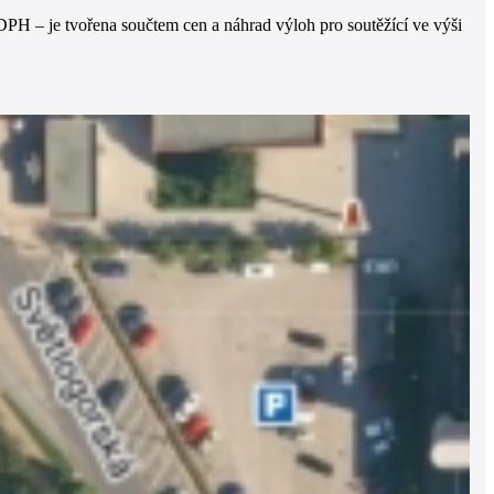
PH – je tvořena součtem cen a náhrad výloh pro soutěžící ve výši