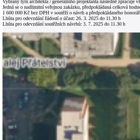
Vybraný tým architekta / generálního projektanta následně zpracuje v
Jedná se o nadlimitní veřejnou zakázku, předpokládaná celková hodn
1 600 000 Kč bez DPH v soutěži o návrh a předpokládaného honorář
Lhůta pro odevzdání žádostí o účast: 26. 3. 2025 do 11.30 h
Lhůta pro odevzdání soutěžních návrhů: 3. 7. 2025 do 11.30 h