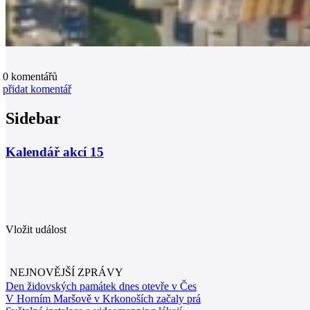
0
komentářů
přidat komentář
Sidebar
Kalendář akcí
15
Vložit událost
NEJNOVĚJŠÍ ZPRÁVY
Den židovských památek dnes otevře v Čes
V Horním Maršově v Krkonoších začaly prá