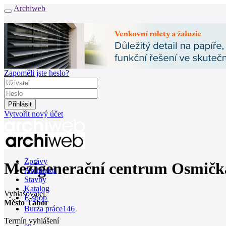
Archiweb
Zapoměli jste heslo?
Vytvořit nový účet
Zprávy
Mezigenerační centrum Osmičk
Architekti
Stavby
Katalog
Vyhlašovatel
E-shop
Město Tábor
Burza práce
146
Termín vyhlášení
en