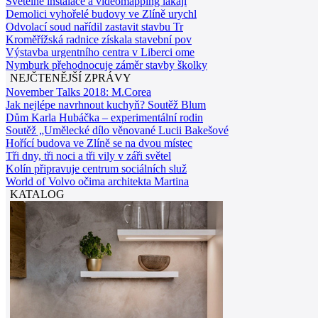
Světelné instalace a videomapping lákají
Demolici vyhořelé budovy ve Zlíně urychl
Odvolací soud nařídil zastavit stavbu Tr
Kroměřížská radnice získala stavební pov
Výstavba urgentního centra v Liberci ome
Nymburk přehodnocuje záměr stavby školky
NEJČTENĚJŠÍ ZPRÁVY
November Talks 2018: M.Corea
Jak nejlépe navrhnout kuchyň? Soutěž Blum
Dům Karla Hubáčka – experimentální rodin
Soutěž „Umělecké dílo věnované Lucii Bakešové
Hořící budova ve Zlíně se na dvou místec
Tři dny, tři noci a tři vily v záři světel
Kolín připravuje centrum sociálních služ
World of Volvo očima architekta Martina
KATALOG