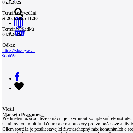
05.3.2025
Termín odevzdání
st 26.3.2025 11:30
Termín výsledků
0
01.9.2025
Odkaz
https://sluzby.e ...
Soutěže
Vložil
Markéta Pražanová
Předmětem užší soutěže o návrh je navrhnout komplexní rekonstrukci 
s knihovnou, multifunkčním sálem a prostory pro volnočasové aktivity 
Cílem soutěže je posílit stávající životaschopný mix komunitních a soc