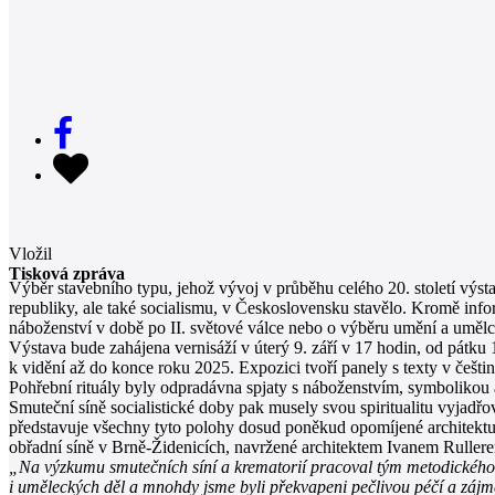
Vložil
Tisková zpráva
Výběr stavebního typu, jehož vývoj v průběhu celého 20. století výst
republiky, ale také socialismu, v Československu stavělo. Kromě inf
náboženství v době po II. světové válce nebo o výběru umění a umělců,
Výstava bude zahájena vernisáží v úterý 9. září v 17 hodin, od pátku 
k vidění až do konce roku 2025. Expozici tvoří panely s texty v češt
Pohřební rituály byly odpradávna spjaty s náboženstvím, symbolikou 
Smuteční síně socialistické doby pak musely svou spiritualitu vyjad
představuje všechny tyto polohy dosud poněkud opomíjené architektur
obřadní síně v Brně-Židenicích, navržené architektem Ivanem Ruller
„Na výzkumu smutečních síní a krematorií pracoval tým metodického c
i uměleckých děl a mnohdy jsme byli překvapeni pečlivou péčí a zájm