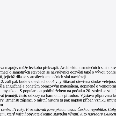
ava mapuje, může leckoho překvapit. Architektura smutečních síní a kre
ormací o samotných stavbách se návštěvníci dozvědí také o vývoji pohř
 jejichž díla se v areálech smutečních síní nacházejí.
12. září pak bude v otevírací době vily Stiassni otevřena široké veřejn
ině a angličtině a bohatým obrazovým materiálem, doplněné o velkoformá
a mystikou. S popularitou pohřbů žehem na počátku 20. století se stal
řovat jemněji, často odkazy na harmonii s přírodou. Výstava připraven
y. Brněnští zájemci o místní historii tu pak najdou příběh vzniku smut
em.
entra tři roky. Procestovali jsme přitom celou Českou republiku. Coby
em, který místní obyvatelé těmto stavbám věnují. A to navzdory skuteč