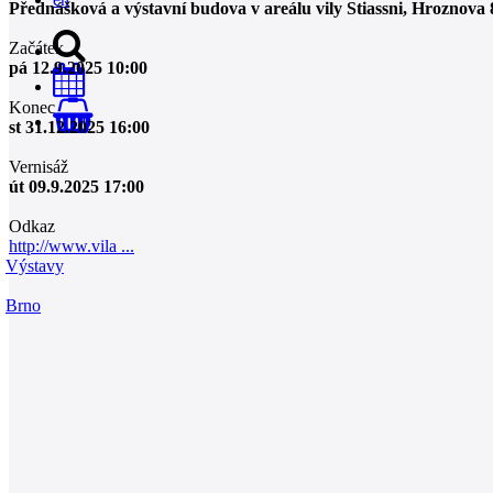
Přednášková a výstavní budova v areálu vily Stiassni, Hroznova 
Začátek
pá 12.9.2025 10:00
Konec
0
st 31.12.2025 16:00
Vernisáž
út 09.9.2025 17:00
Odkaz
http://www.vila ...
Výstavy
Brno