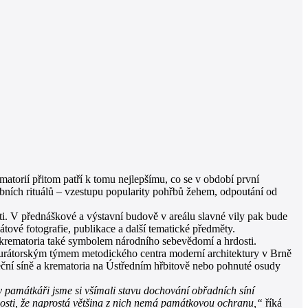
matorií přitom patří k tomu nejlepšímu, co se v období první
ebních rituálů – vzestupu popularity pohřbů žehem, odpoutání od
osti. V přednáškové a výstavní budově v areálu slavné vily pak bude
tové fotografie, publikace a další tematické předměty.
a krematoria také symbolem národního sebevědomí a hrdosti.
á kurátorským týmem metodického centra moderní architektury v Brně
eční síně a krematoria na Ústředním hřbitově nebo pohnuté osudy
 památkáři jsme si všímali stavu dochování obřadních síní
nosti, že naprostá většina z nich nemá památkovou ochranu,“
říká