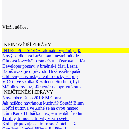
Vložit událost
NEJNOVĚJŠÍ ZPRÁVY
INTRO 30 – VODA: aktuální vydání je již
Nový stadion za Lužánkami nesmí mít dle
Obnova loveckého zámečku u Ostrova na Ka
Developer postaví v brněnské části Lesná
Babiš uvažuje o převodu Hrzánského palác
Oblíbený karvinský areál Lodičky se přip
V Ostravě vzniká Rezidence Stodolní, byt
Mělník znovu vypíše tendr na opravu koup
NEJČTENĚJŠÍ ZPRÁVY
November Talks 2018: M.Corea
Jak nejlépe navrhnout kuchyň? Soutěž Blum
Hořící budova ve Zlíně se na dvou místec
Dům Karla Hubáčka – experimentální rodin
Tři dny, tři noci a tři vily v záři světel
Kolín připravuje centrum sociálních služ
Otevření náměstí Jiřího z Poděbrad