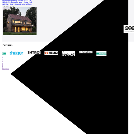
Pro přístavbu radnice Slezské Ostravy už
Galerie Středočeského kraje v Kutné Hoře
Alžbětiny lázně v Karlových Varech budu
CATALOGUE
Partners
1
2
3
4
5
6
Prev
Next