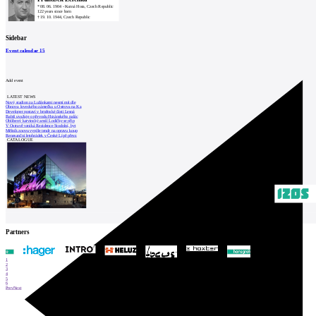
*
08. 06. 1904
-
Kutná Hora, Czech Republic
122 years since born
†
19. 10. 1944
, Czech Republic
Sidebar
Event calendar
15
Add event
LATEST NEWS
Nový stadion za Lužánkami nesmí mít dle
Obnova loveckého zámečku u Ostrova na Ka
Developer postaví v brněnské části Lesná
Babiš uvažuje o převodu Hrzánského palác
Oblíbený karvinský areál Lodičky se přip
V Ostravě vzniká Rezidence Stodolní, byt
Mělník znovu vypíše tendr na opravu koup
Renesanční letohrádek v České Lípě převz
CATALOGUE
Partners
1
2
3
4
5
6
Prev
Next