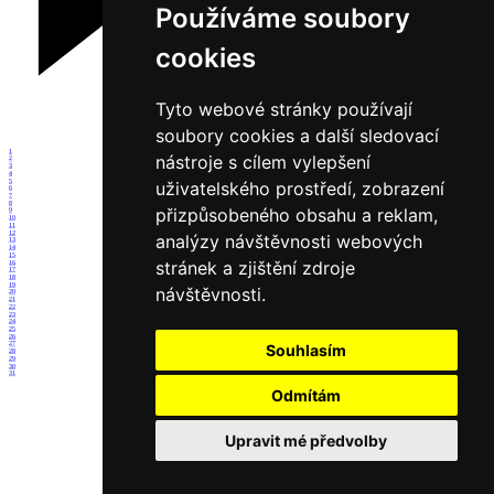
Používáme soubory
cookies
Tyto webové stránky používají
soubory cookies a další sledovací
1
nástroje s cílem vylepšení
2
3
4
5
uživatelského prostředí, zobrazení
6
7
8
přizpůsobeného obsahu a reklam,
9
10
11
12
analýzy návštěvnosti webových
13
14
15
stránek a zjištění zdroje
16
17
18
19
návštěvnosti.
20
21
22
23
24
25
26
27
Souhlasím
28
29
30
31
Odmítám
Upravit mé předvolby