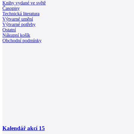
Knihy vydané ve světě
Časopisy
Technická literatura
Výtvarné umění
Výtvarné potřeby
Ostatní
Nákupní košík
Obchodní podmínky
Kalendář akcí
15