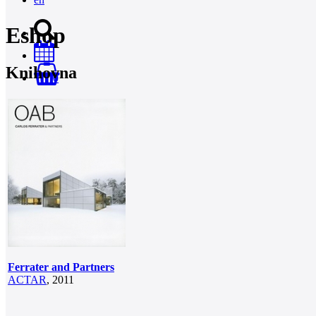
Eshop
Knihovna
0
Ferrater and Partners
ACTAR
, 2011