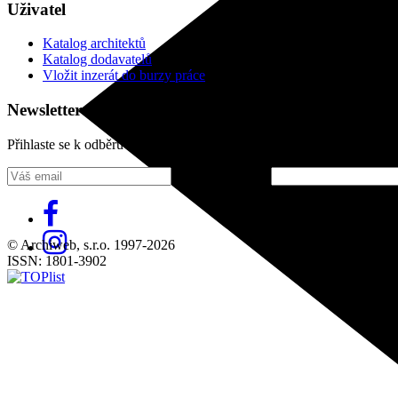
Uživatel
Katalog architektů
Katalog dodavatelů
Vložit inzerát do burzy práce
Newsletter
Přihlaste se k odběru našeho pravidelného týdenního newsletteru:
Fill in „nospam“
© Archiweb, s.r.o. 1997-2026
ISSN: 1801-3902