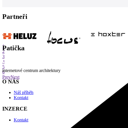
Partneři
1
Patička
2
3
4
5
internetové centrum architektury
6
Prev
Next
O NÁS
Náš příběh
Kontakt
INZERCE
Kontakt