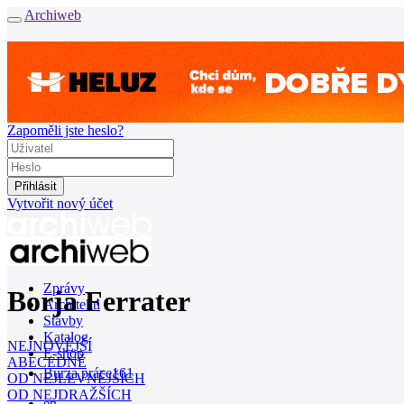
Archiweb
Zapoměli jste heslo?
Vytvořit nový účet
Zprávy
Borja Ferrater
Architekti
Stavby
Katalog
NEJNOVĚJŠÍ
E-shop
ABECEDNĚ
Burza práce
161
OD NEJLEVNĚJŠÍCH
OD NEJDRAŽŠÍCH
en