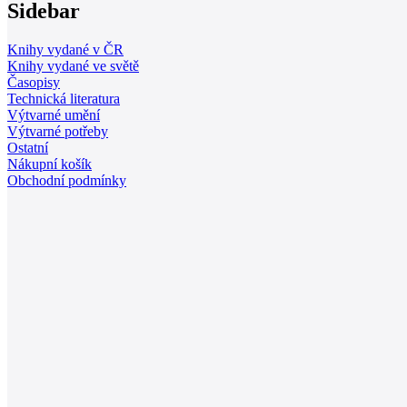
Sidebar
Knihy vydané v ČR
Knihy vydané ve světě
Časopisy
Technická literatura
Výtvarné umění
Výtvarné potřeby
Ostatní
Nákupní košík
Obchodní podmínky