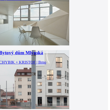
Bytový dům Mlýnská
CHYBIK + KRISTOF | Brno