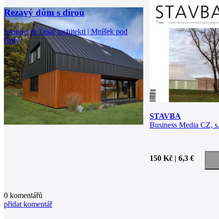
Rezavý dům s dírou
Stempel & Tesař architekti | Mníšek pod
Brdy
STAVBA
Business Media CZ, s.
150 Kč | 6,3 €
0
komentářů
přidat komentář