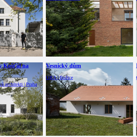
y Košťál na
Vesnický dům
ORA | Božice
architekti | Praha