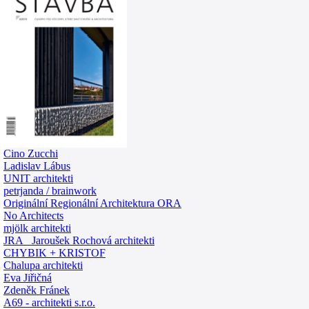
0
Cino Zucchi
Ladislav Lábus
UNIT architekti
petrjanda / brainwork
Originální Regionální Architektura ORA
No Architects
mjölk architekti
JRA Jaroušek Rochová architekti
CHYBIK + KRISTOF
Chalupa architekti
Eva Jiřičná
Zdeněk Fránek
A69 - architekti s.r.o.