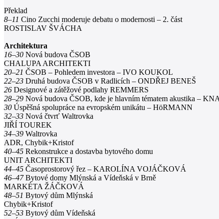
Překlad
8–11
Cino Zucchi moderuje debatu o modernosti – 2. část
ROSTISLAV ŠVÁCHA
Architektura
16–30
Nová budova ČSOB
CHALUPA ARCHITEKTI
20–21
ČSOB – Pohledem investora – IVO KOUKOL
22–23
Druhá budova ČSOB v Radlicích – ONDŘEJ BENEŠ
26
Designové a zátěžové podlahy REMMERS
28–29
Nová budova ČSOB, kde je hlavním tématem akustika – K
30
Úspěšná spolupráce na evropském unikátu – HöRMANN
32–33
Nová čtvrť Waltrovka
JIŘÍ TOUREK
34–39
Waltrovka
ADR, Chybik+Kristof
40–45
Rekonstrukce a dostavba bytového domu
UNIT ARCHITEKTI
44–45
Časoprostorový řez – KAROLÍNA VOJÁČKOVÁ
46–47
Bytové domy Mlýnská a Vídeňská v Brně
MARKÉTA ŽÁČKOVÁ
48–51
Bytový dům Mlýnská
Chybik+Kristof
52–53
Bytový dům Vídeňská