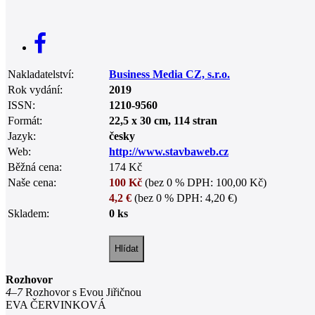
Nakladatelství:
Business Media CZ, s.r.o.
Rok vydání:
2019
ISSN:
1210-9560
Formát:
22,5 x 30 cm, 114 stran
Jazyk:
česky
Web:
http://www.stavbaweb.cz
Běžná cena:
174 Kč
Naše cena:
100 Kč
(bez 0 % DPH: 100,00 Kč)
4,2 €
(bez 0 % DPH: 4,20 €)
Skladem:
0 ks
Rozhovor
4–7
Rozhovor s Evou Jiřičnou
EVA ČERVINKOVÁ