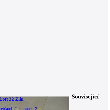
Související
Loft 32 Zlín
petrjanda / brainwork | Zlín