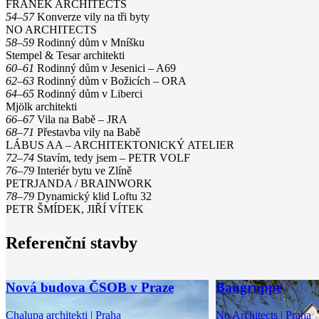
FRÁNEK ARCHITECTS
54–57
Konverze vily na tři byty
NO ARCHITECTS
58–59
Rodinný dům v Mníšku
Stempel & Tesar architekti
60–61
Rodinný dům v Jesenici – A69
62–63
Rodinný dům v Božicích – ORA
64–65
Rodinný dům v Liberci
Mjölk architekti
66–67
Vila na Babě – JRA
68–71
Přestavba vily na Babě
LÁBUS AA – ARCHITEKTONICKÝ ATELIER
72–74
Stavím, tedy jsem – PETR VOLF
76–79
Interiér bytu ve Zlíně
PETRJANDA / BRAINWORK
78–79
Dynamický klid Loftu 32
PETR ŠMÍDEK, JIŘÍ VÍTEK
Referenční stavby
Nová budova ČSOB v Praze
Baugruppe
Chalupa architekti | Praha
No Architects | Praha