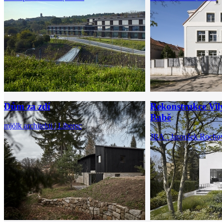
Dům za zdí
Rekonstrukce Vil
Babě
mjölk architekti | Liberec
JRA Jaroušek Rochová 