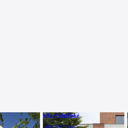
Vila v Matějské
Lábus AA | Praha