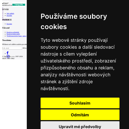
internetové centrum architektury
1
O NÁS
2
3
Používáme soubory
Náš příběh
4
Kontakt
5
6
INZERCE
Prev
Next
cookies
Kontakt
Uživatel
Katalog architektů
Katalog dodavatelů
Vložit inzerát do burzy práce
Tyto webové stránky používají
Newsletter
Přihlaste se k odběru našeho pravidelného týdenního newsletteru:
soubory cookies a další sledovací
Fill in „nospam“
nástroje s cílem vylepšení
© Archiweb, s.r.o. 1997-2026
ISSN: 1801-3902
uživatelského prostředí, zobrazení
přizpůsobeného obsahu a reklam,
analýzy návštěvnosti webových
stránek a zjištění zdroje
návštěvnosti.
Souhlasím
Odmítám
Upravit mé předvolby