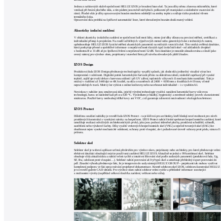
Jednou z nabízených služeb společnosti HELUZ IZOS je broušení hran skel. Ta jsou díky němu zbavena mikrotrhlin, které
vznikají při řezání plochého skla, a tím pádem jsou méně náchylná k poškození při manipulaci a následném vsazování do
rámů. Ploché sklo je díky opracovaným hranám mnohem odolnější na změny teplot a snižuje riziko praskání vlivem
termálního šoku.
Opracování skla probíhá na špičkové automatické lince, které zbroušeným hranám dodá matný vzhled.
Akusticky izolační zasklení
V oblasti akusticky izolačního zasklení se společnost řadí mezi lídry, mimo jiné díky důrazu na precizní měření, certifikaci a
individuální přístup k projektům. Na rozdíl od běžných výpočtových metod nebo generických dat z technických norem,
upřednostňuje HELUZ IZOS fyzické měření akustických parametrů na reálných vzorcích skel. Tím vzniká ověřená databáze,
která poskytuje přesné a spolehlivé informace o neprůzvučnosti různých typů izolačních skel - od základních dvojskel
s hodnotou Rw 31 dB až po špičková řešení s neprůzvučností 52 dB. Tato databáze je neustále aktualizována a slouží jako
cenný nástroj pro výrobce oken, projektanty i stavební firmy při návrhu obvodových plášťů budov.
IZOS Design
Produktová řada IZOS Design představuje technologicky vyspělý způsob, jak dodat sklu jedinečný vizuální výraz bez
kompromisů v odolnosti. Digitální potisk keramickými barvami přímo na skleněnou tabuli, následně zapékaný při vysoké
teplotě, zajišťuje trvalý dekor s barevnou stálostí i při UV záření, teplotních výkyvech či mechanickém namáhání. Tisk je
možný v rozlišení až 1440 dpi ve 4K kvalitě, na skla o rozměrech až 2400 × 4100 mm a tloušťkách 4-19 mm, včetně
nepravidelných tvarů. Motivy lze vybírat z online knihovny nebo navrhnout individuálně – i s využitím AI.
Novinkou v nabídce jsou smaltovaná skla, jejichž výrobní technologie využívá nanášení keramické barvy válcovou
technologií, barva se následně kalí při cca 630 °C. Výsledkem je hladký, hygienický a extrémně odolný povrch s konzistentní
strukturou. Použité barvy neobsahují těžké kovy ani VOC, což garantuje zdravotní nezávadnost i ekologickou šetrnost.
IZOS Protect
Důležitou součástí nabídky je rovněž řada IZOS Protect – ta je klíčová pro architekty, kteří hledají nové možnosti pro návrh
prosklených konstrukcí s vysokými nároky na bezpečnost. IZOS Protect nabízí široké spektrum bezpečnostního zasklení, které
umožňuje realizaci odvážných architektonických prvků, jako jsou pochozí skleněné plochy, prosklená schodiště, zábradlí,
zastřešení nebo výtahové šachty. Díky využití vrstvených bezpečnostních skel (VSG) a tepelně tvrzených skel (ESG) lze
dosáhnout nejen vysoké mechanické odolnosti, ochrany proti vloupání, ale i požadované úrovně ochrany proti pádu, nárazu či
průrazu.
Selektor skel
Selektor skel je webová aplikace určená především pro výrobce oken, projektanty nebo architekty, pro které představuje velmi
efektivní databázi obsahující nejvíce používaná zasklení HELUZ IZOS. Aktuálně se jedná o 99 kombinací skel. Selektor
obsahuje vždy aktuální data a nabízí velmi rychlé a intuitivní filtrování skel podle zadaných parametrů (produktová řada, Ug,
SF, Rw, odolnost proti vloupání…). Selektor nabízí porovnání až čtyř typů skel a umožnuje přehledný export porovnání do
pdf. Zásadní výhodu představuje fakt, že je integrován do sady nástrojů HELUZ GROUP – projektanti tak mohou využívat
komplexní podporu ve fázi zpracovávání projektové dokumentace. Kromě selektoru skel IZOS, selektoru konstrukcí HELUZ
je to rovněž galerie CAD detailů. Pro výrobce oken nabízí selektor velmi rychle a přehledně informace související
s možnostmi výroby (například celková tloušťka zasklení, velikost nebo váha).