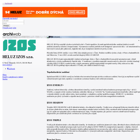
Archiweb
Zapoměli jste heslo?
Vytvořit nový účet
Zprávy
Architekti
Stavby
HELUZ IZOS je největší výrobce izolačních skel v České republice. Kromě tepelněizolačního zasklení dodává rovněž
Katalog
zasklení akusticky izolační a bezpečnostní. Významnou součástí portfolia tvoří designové zpracování skla – od ornamentních a
E-shop
barevných variant přes pískování, digitální tisk až po komplexní interiérové prvky ze skla.
Burza práce
157
Původní firma IZOS vznikla v roce 1992, kdy zahájila provoz v Žatci. Posléze rozšířila výrobu o haly v Plzni a Sudoměřicích
en
nad Moravou. V roce 2021 se stala součástí skupiny HELUZ GROUP.
HELUZ IZOS s.r.o.
HELUZ IZOS vlastní nejmodernější výrobní technologie, linky v Žatci a Sudoměřicích jsou plně automatizované, včetně
skladování a výroby nadlimitních formátů skla. V kombinaci s použitím materiálů renomovaných světových výrobců dosahují
U Nové Hospody 1151/9, 301 00 Plzeň
výrobky HELUZ IZOS vysoké kvality a jejich parametry splňují nejnáročnější evropské normy. Díky tomu se na skla
www.izos.cz
HELUZ IZOS spoléhají nejen zákazníci v Česku, ale i dalších zemích Evropy.
0
facebook
Tepelněizolační zasklení
Okna
Společnost HELUZ IZOS rozvíjí na českém trhu inovativní koncept návrhu a realizace zasklení. Staví jej na myšlence využití
Fasády, zateplovací systémy
výhod různých typů skel, zejména v souvislosti s orientací budovy vůči světovým stranám.
Stavba
IZOS ENERGY+
Zasklení, tvořené třemi skly a dvěma distančními rámečky, vyniká extrémně nízkou hodnotou prostupu tepla (Ug = až 0,5
W/m²K), a naopak velmi vysokou hodnotou solárního faktoru g = 0,62 (62 %). Vysoká propustnost slunečního záření zajišťuje
v zimním období vysoké solární zisky, které pomáhají s vytápěním a snižují spotřebu energie. ENERGY+ je ideálním
zasklením pro jižní, východní a západní strany domů v pasivním i téměř nulovém energetickém standardu.
IZOS SHADOW
Trojsklo IZOS SHADOW tvoří tři skleněné tabule a dva distanční rámečky. Vyniká svou schopností blokovat sluneční záření.
Je určeno především na místa, kde situace neumožňuje umístění stínicí techniky. Díky extrémně nízké hodnotě prostupu tepla
Ug 0,5 najde své uplatnění také u velkoformátových oken. Vhodné zejména pro pasivní i nulové a téměř nulové budovy.
Doporučeno pro zasklívání ploch s orientací na východ, jih a západ.
IZOS TRIPLE
Tvoří jej tři skleněné tabule a dva distanční rámečky. Je vhodné pro zasklívání plastových oken, dřevěných oken a hliníkových
konstrukcí. Díky hodnotě prostupu tepla Ug 0,6 až 0,5 přispívá IZOS TRIPLE k energetickým úsporám v objektu. Zároveň
stále propouští dostatek světla. Parametry trojskla splňují požadavky na novostavby, tedy nulové, pasivní, nízkoenergetické a
energeticky úsporné budovy. Dále také na rekonstrukce s výrazným snížením energetické náročnosti. Doporučeno pro
zasklívání ploch s orientací na sever.
Broušení hran