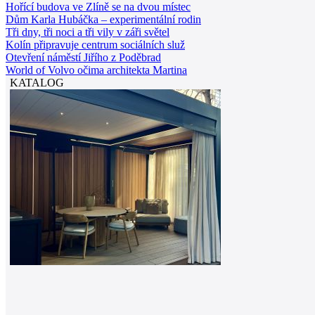
Hořící budova ve Zlíně se na dvou místec
Dům Karla Hubáčka – experimentální rodin
Tři dny, tři noci a tři vily v záři světel
Kolín připravuje centrum sociálních služ
Otevření náměstí Jiřího z Poděbrad
World of Volvo očima architekta Martina
KATALOG