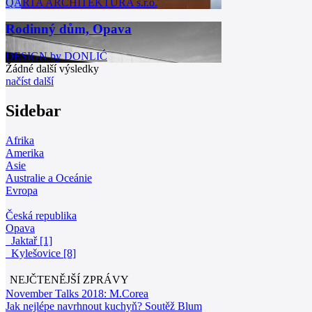
QARTA ARCHITEKTURA s.r.o.
Rodinný dům, Opava
DESIGN by DONLIĆ
Žádné další výsledky
načíst další
Sidebar
Afrika
Amerika
Asie
Australie a Oceánie
Evropa
Česká republika
Opava
Jaktař [1]
Kylešovice [8]
NEJČTENĚJŠÍ ZPRÁVY
November Talks 2018: M.Corea
Jak nejlépe navrhnout kuchyň? Soutěž Blum