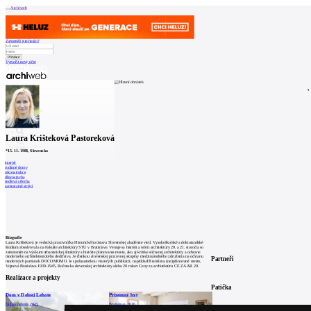
Archiweb
Zapoměli jste heslo?
Vytvořit nový účet
Zprávy
Architekti
Stavby
Katalog
E-shop
Burza práce
164
en
Laura Krišteková Pastoreková
0
*
15. 11. 1988
, Slovensko
interiér
rodinné domy
rekonstrukce
dřevostavba
sedlová střecha
samostatně stojící
Biografie
Laura Krišteková je vedecká pracovníčka Historického ústavu Slovenskej akadémie vied. Vysokoškolské a doktorandské
štúdium absolvovala na Fakulte architektúry STU v Bratislave. Venuje sa histórii a teórii architektúry 20. a 21. storočia so
zameraním na výskum urbanistickej štruktúry a histórie plánovania mesta, ako aj kritike súčasnej architektúry a ochrane
moderného architektonického dedičstva. Je členkou slovenskej pracovnej skupiny medzinárodného združenia na ochranu
Partneři
moderných pamiatok DOCOMOMO. Je spoluautorkou viacerých publikácií, napríklad Bratislava (ne)plánované mesto,
Vojnová Bratislava 1939-1945, Ročenska slovenskej architektúry alebo 20 rokov Ceny za architektúru CE ZA AR 20.
Realizace a projekty
Patička
Dom v Dolnej Lehote
Prízemný byt
Dolná Lehota, 2025
Bratislava, 2016