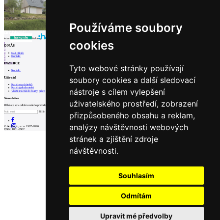
Používáme soubory
internetové centrum architektury
cookies
1
O NÁS
2
3
Náš příběh
4
Kontakt
5
6
INZERCE
Prev
Next
Tyto webové stránky používají
Kontakt
soubory cookies a další sledovací
Uživatel
Katalog architektů
Katalog dodavatelů
nástroje s cílem vylepšení
Vložit inzerát do burzy práce
Newsletter
uživatelského prostředí, zobrazení
Přihlaste se k odběru našeho pravidelného týdenního newsletteru:
Fill in „nospam“
přizpůsobeného obsahu a reklam,
analýzy návštěvnosti webových
© Archiweb, s.r.o. 1997-2026
ISSN: 1801-3902
stránek a zjištění zdroje
návštěvnosti.
Souhlasím
Odmítám
Upravit mé předvolby