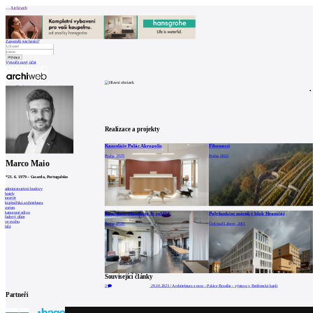
Archiweb
Zapoměli jste heslo?
Vytvořit nový účet
Zprávy
Architekti
Stavby
Katalog
E-shop
Burza práce
161
en
Realizace a projekty
Kanceláře Palác Akropolis
Fibonacci
0
Praha, 2025
Praha, 2022
Marco Maio
*
21. 6. 1979
–
Guarda, Portugalsko
administrativní budovy
hotely
interiér
krajinářská architektura
corten
kamenné zdivo
Kanceláře Manifesto & reSITE
Polyfunkční městský blok Hraničář
řadový dům
ve svahu
Praha, 2020
Ústí nad Labem, 2011
bílá
Související články
2
29.10.2023
|
Architektura a moc - Paláce Brasílie - výstava v Betlémské kapli
Partneři