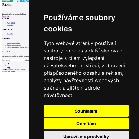
1
Patička
2
3
4
5
internetové centrum architektury
Používáme soubory
6
Prev
Next
O NÁS
Náš příběh
Kontakt
cookies
INZERCE
Kontakt
Uživatel
Tyto webové stránky používají
Katalog architektů
Katalog dodavatelů
Vložit inzerát do burzy práce
soubory cookies a další sledovací
Newsletter
nástroje s cílem vylepšení
Přihlaste se k odběru našeho pravidelného týdenního newsletteru:
Fill in „nospam“
uživatelského prostředí, zobrazení
© Archiweb, s.r.o. 1997-2026
přizpůsobeného obsahu a reklam,
ISSN: 1801-3902
analýzy návštěvnosti webových
stránek a zjištění zdroje
návštěvnosti.
Souhlasím
Odmítám
Upravit mé předvolby